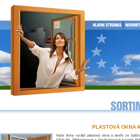
PLASTOVÁ OKNA 
Naše firma vyrábí plastová okna a dveře ze špičko
GEALAN. Pětikomorové a šestikomorové tvrzené PVC 