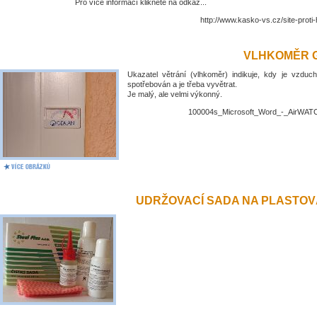
Pro více informací klikněte na odkaz...
http://www.kasko-vs.cz/site-proti
VLHKOMĚR 
Ukazatel větrání (vlhkoměr) indikuje, kdy je vzduch
spotřebován a je třeba vyvětrat.
Je malý, ale velmi výkonný.
100004s_Microsoft_Word_-_AirWATC
UDRŽOVACÍ SADA NA PLASTO