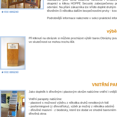
okapnicí a klikou HOPPE Secustic zabezpečenou pr
odvrtání. Na přání zákazníka lze křídlo doplnit druhý
těsněním či několika dalším bezpečnostími prvky - kov
Podrobnější informace naleznete v sekci praktické inf
výběr
Při kliknutí na obrázek si můžete procházet výběr barev.Obrázky jsou
ve skutečnosti se mohou trochu lišit.
VNITŘNÍ P
Jako doplněk k dřevěným i plastovým oknům nabízíme vnitřní i vnější
Vnitřní parapety nabízíme:
- plastové s možností výběru z několika druhů renolitových folií
- posformingové (z dřevotřísky), výběr je možný z několika odstínů
- dřevěné masivní - z biodesky, které lze dodat ve shodné barevném 
dřevěná okna