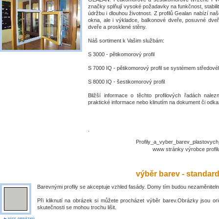
značky splňují vysoké požadavky na funkčnost, stabili
údržbu i dlouhou životnost. Z profilů Gealan nabízí naš
okna, ale i výkladce, balkonové dveře, posuvné dve
dveře a prosklené stěny.
Náš sortiment k Vašim službám:
S 3000 - pětikomorový profil
S 7000 IQ - pětikomorový profil se systémem středové
S 8000 IQ - šestikomorový profil
Bližší informace o těchto profilových řadách nalez
praktické informace nebo klinutím na dokument či odkaz
.
Profily_a_vyber_barev_plastovyc
www stránky výrobce prof
výběr barev - standar
Barevnými profily se akceptuje vzhled fasády. Domy tím budou nezaměniteln
Při kliknutí na obrázek si můžete procházet výběr barev.Obrázky jsou ori
skutečnosti se mohou trochu lišit.