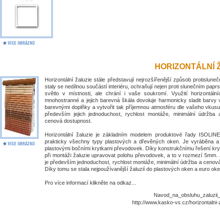
HORIZONTÁLNÍ 
Horizontální žaluzie stále představují nejrozšířenější způsob protislune
staly se nedílnou součástí interiéru, ochraňují nejen proti slunečním papr
světlo v místnosti, ale chrání i vaše soukromí. Využití horizontálníc
mnohostranné a jejich barevná škála dovoluje harmonicky sladit barvy 
barevnými doplňky a vytvořit tak příjemnou atmosféru dle vašeho vkusu
především jejich jednoduchost, rychlost montáže, minimální údržba
cenová dostupnost.
Horizontální žaluzie je základním modelem produktové řady ISOLIN
prakticky všechny typy plastových a dřevěných oken. Je vyráběna 
plastovými bočními krytkami převodovek. Díky konstrukčnímu řešení kry
při montáži žaluzie upravovat polohu převodovek, a to v rozmezí 5mm. 
je především jednoduchost, rychlost montáže, minimální údržba a cenov
Díky tomu se stala nejpoužívanější žaluzií do plastových oken a euro oke
Pro více informací klikněte na odkaz...
Navod_na_obsluhu_zaluzii_I
http://www.kasko-vs.cz/horizontalni-