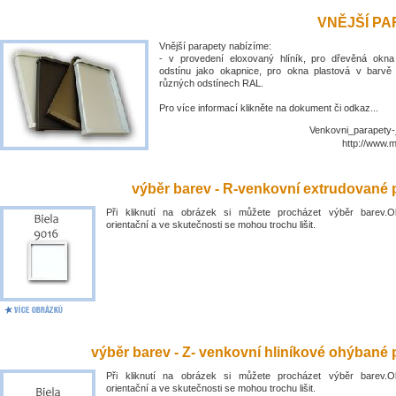
VNĚJŠÍ P
Vnější parapety nabízíme:
- v provedení eloxovaný hlíník, pro dřevěná okn
odstínu jako okapnice, pro okna plastová v barvě
různých odstínech RAL.
Pro více informací klikněte na dokument či odkaz...
Venkovni_parapety-
http://www.
výběr barev - R-venkovní extrudované 
Při kliknutí na obrázek si můžete procházet výběr barev.O
orientační a ve skutečnosti se mohou trochu lišit.
výběr barev - Z- venkovní hliníkové ohýbané 
Při kliknutí na obrázek si můžete procházet výběr barev.O
orientační a ve skutečnosti se mohou trochu lišit.