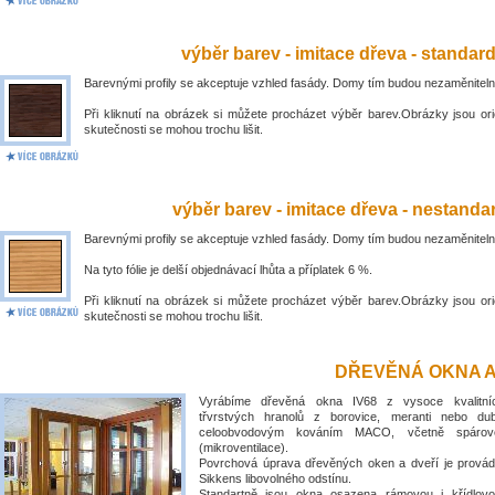
výběr barev - imitace dřeva - standar
Barevnými profily se akceptuje vzhled fasády. Domy tím budou nezaměniteln
Při kliknutí na obrázek si můžete procházet výběr barev.Obrázky jsou ori
skutečnosti se mohou trochu lišit.
výběr barev - imitace dřeva - nestandar
Barevnými profily se akceptuje vzhled fasády. Domy tím budou nezaměniteln
Na tyto fólie je delší objednávací lhůta a příplatek 6 %.
Při kliknutí na obrázek si můžete procházet výběr barev.Obrázky jsou ori
skutečnosti se mohou trochu lišit.
DŘEVĚNÁ OKNA A
Vyrábíme dřevěná okna IV68 z vysoce kvalitní
třvrstvých hranolů z borovice, meranti nebo du
celoobvodovým kováním MACO, včetně spárové
(mikroventilace).
Povrchová úprava dřevěných oken a dveří je prová
Sikkens libovolného odstínu.
Standartně jsou okna osazena rámovou i křídlovo