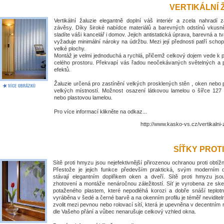
VERTIKÁLNÍ 
Vertikální žaluzie elegantně doplní váš interiér a zcela nahradí 
závěsy. Díky široké nabídce materiálů a barevných odstínů vkus
sladíte váši kancelář i domov. Jejich antistatická úprava, barevná a tv
vyžaduje minimální nároky na údržbu. Mezi její přednosti patří schop
velké plochy.
Montáž je velmi jednoduchá a rychlá, přičemž celkový dojem vede k
celého prostoru. Překvapí vás řadou neočekávaných světelných a 
efektů.
Žaluzie určená pro zastínění velkých prosklených stěn , oken nebo 
velkých místností. Možnost osazení látkovou lamelou o šířce 1
nebo plastovou lamelou.
Pro více informací klikněte na odkaz...
http://www.kasko-vs.cz/vertikalni-
SÍŤKY PROT
Sítě proti hmyzu jsou nejefektivnější přirozenou ochranou proti obt
Přestože je jejich funkce především praktická, svým moderním
stávají elegantním doplňkem oken a dveří. Sítě proti hmyzu jso
zhotovení a montáže nenáročnou záležitostí. Síť je vyrobena ze ske
potaženého plastem, které nepodléhá korozi a dobře snáší teplotní
vyráběna v šedé a černé barvě a na okenním profilu je téměř nevidite
zvolit mezi pevnou nebo rolovací sítí, která je upevněna v decentním
dle Vašeho přání a vůbec nenarušuje celkový vzhled okna.