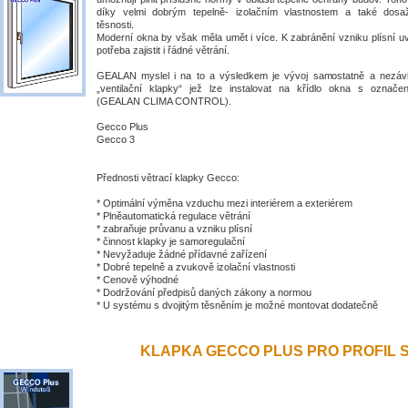
díky velmi dobrým tepelně- izolačním vlastnostem a také dosa
těsnosti.
Moderní okna by však měla umět i více. K zabránění vzniku plísní uv
potřeba zajistit i řádné větrání.
GEALAN myslel i na to a výsledkem je vývoj samostatně a nezávis
„ventilační klapky“ jež lze instalovat na křídlo okna s ozna
(GEALAN CLIMA CONTROL).
Gecco Plus
Gecco 3
Přednosti větrací klapky Gecco:
* Optimální výměna vzduchu mezi interiérem a exteriérem
* Plněautomatická regulace větrání
* zabraňuje průvanu a vzniku plísní
* činnost klapky je samoregulační
* Nevyžaduje žádné přídavné zařízení
* Dobré tepelně a zvukově izolační vlastnosti
* Cenově výhodné
* Dodržování předpisů daných zákony a normou
* U systému s dvojitým těsněním je možné montovat dodatečně
KLAPKA GECCO PLUS PRO PROFIL S 