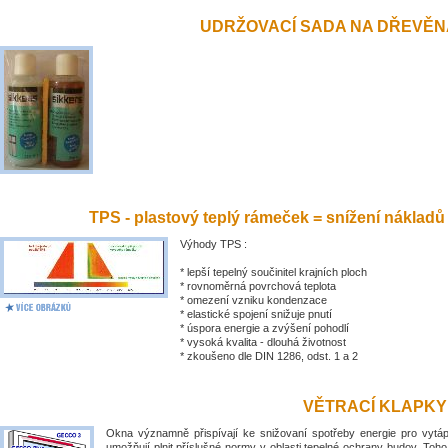
UDRŽOVACÍ SADA NA DŘEVĚN
TPS - plastový teplý rámeček = snížení nákladů
Výhody TPS :
* lepší tepelný součinitel krajních ploch
* rovnoměrná povrchová teplota
* omezení vzniku kondenzace
* elastické spojení snižuje pnutí
* úspora energie a zvýšení pohodlí
* vysoká kvalita - dlouhá životnost
* zkoušeno dle DIN 1286, odst. 1 a 2
VĚTRACÍ KLAPKY
Okna významně přispívají ke snižovaní spotřeby energie pro vytá
umožňují plnit příslušné normy v oblasti tepelné ochrany budov. Toh