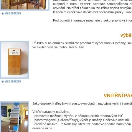
okapnicí a klikou HOPPE Secustic zabezpečenou pr
odvrtání. Na přání zákazníka lze křídlo doplnit druhý
těsněním či několika dalším bezpečnostími prvky - kov
Podrobnější informace naleznete v sekci praktické inf
výběr
Při kliknutí na obrázek si můžete procházet výběr barev.Obrázky jsou
ve skutečnosti se mohou trochu lišit.
VNITŘNÍ P
Jako doplněk k dřevěným i plastovým oknům nabízíme vnitřní i vnější
Vnitřní parapety nabízíme:
- plastové s možností výběru z několika druhů renolitových folií
- posformingové (z dřevotřísky), výběr je možný z několika odstínů
- dřevěné masivní - z biodesky, které lze dodat ve shodné barevném 
dřevěná okna