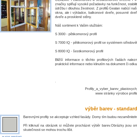
značky splňují vysoké požadavky na funkčnost, stabili
údržbu i dlouhou životnost. Z profilů Gealan nabízí naš
okna, ale i výkladce, balkonové dveře, posuvné dve
dveře a prosklené stěny.
Náš sortiment k Vašim službám:
S 3000 - pětikomorový profil
S 7000 IQ - pětikomorový profil se systémem středové
S 8000 IQ - šestikomorový profil
Bližší informace o těchto profilových řadách nalez
praktické informace nebo klinutím na dokument či odkaz
.
Profily_a_vyber_barev_plastovyc
www stránky výrobce prof
výběr barev - standar
Barevnými profily se akceptuje vzhled fasády. Domy tím budou nezaměniteln
Při kliknutí na obrázek si můžete procházet výběr barev.Obrázky jsou ori
skutečnosti se mohou trochu lišit.