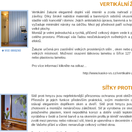
VERTIKÁLNÍ 
Vertikální žaluzie elegantně doplní váš interiér a zcela nahradí 
závěsy. Díky široké nabídce materiálů a barevných odstínů vkus
sladíte váši kancelář i domov. Jejich antistatická úprava, barevná a tv
vyžaduje minimální nároky na údržbu. Mezi její přednosti patří schop
velké plochy.
Montáž je velmi jednoduchá a rychlá, přičemž celkový dojem vede k
celého prostoru. Překvapí vás řadou neočekávaných světelných a 
efektů.
Žaluzie určená pro zastínění velkých prosklených stěn , oken nebo 
velkých místností. Možnost osazení látkovou lamelou o šířce 1
nebo plastovou lamelou.
Pro více informací klikněte na odkaz...
http://www.kasko-vs.cz/vertikalni-
SÍŤKY PROT
Sítě proti hmyzu jsou nejefektivnější přirozenou ochranou proti obt
Přestože je jejich funkce především praktická, svým moderním
stávají elegantním doplňkem oken a dveří. Sítě proti hmyzu jso
zhotovení a montáže nenáročnou záležitostí. Síť je vyrobena ze ske
potaženého plastem, které nepodléhá korozi a dobře snáší teplotní
vyráběna v šedé a černé barvě a na okenním profilu je téměř nevidite
zvolit mezi pevnou nebo rolovací sítí, která je upevněna v decentním
dle Vašeho přání a vůbec nenarušuje celkový vzhled okna.