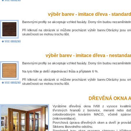
výběr barev - imitace dřeva - standar
Barevnými profily se akceptuje vzhled fasády. Domy tím budou nezaměniteln
Při kliknutí na obrázek si můžete procházet výběr barev.Obrázky jsou ori
skutečnosti se mohou trochu lišit.
výběr barev - imitace dřeva - nestandar
Barevnými profily se akceptuje vzhled fasády. Domy tím budou nezaměniteln
Na tyto fólie je delší objednávací lhůta a příplatek 6 %.
Při kliknutí na obrázek si můžete procházet výběr barev.Obrázky jsou ori
skutečnosti se mohou trochu lišit.
DŘEVĚNÁ OKNA A
Vyrábíme dřevěná okna IV68 z vysoce kvalitní
třvrstvých hranolů z borovice, meranti nebo du
celoobvodovým kováním MACO, včetně spárové
(mikroventilace).
Povrchová úprava dřevěných oken a dveří je prová
Sikkens libovolného odstínu.
Standartně jsou okna osazena rámovou i křídlovo