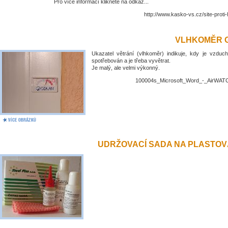
Pro více informací klikněte na odkaz...
http://www.kasko-vs.cz/site-proti
VLHKOMĚR 
Ukazatel větrání (vlhkoměr) indikuje, kdy je vzduch
spotřebován a je třeba vyvětrat.
Je malý, ale velmi výkonný.
100004s_Microsoft_Word_-_AirWATC
UDRŽOVACÍ SADA NA PLASTO