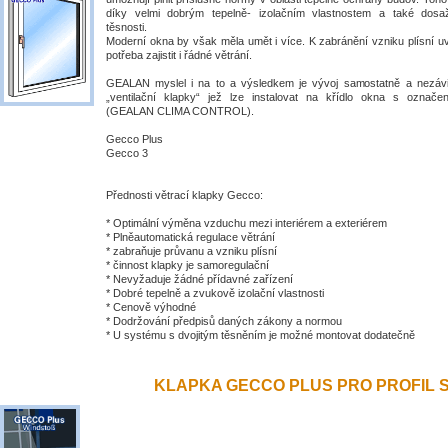
díky velmi dobrým tepelně- izolačním vlastnostem a také dosa
těsnosti.
Moderní okna by však měla umět i více. K zabránění vzniku plísní uv
potřeba zajistit i řádné větrání.
GEALAN myslel i na to a výsledkem je vývoj samostatně a nezávis
„ventilační klapky“ jež lze instalovat na křídlo okna s ozna
(GEALAN CLIMA CONTROL).
Gecco Plus
Gecco 3
Přednosti větrací klapky Gecco:
* Optimální výměna vzduchu mezi interiérem a exteriérem
* Plněautomatická regulace větrání
* zabraňuje průvanu a vzniku plísní
* činnost klapky je samoregulační
* Nevyžaduje žádné přídavné zařízení
* Dobré tepelně a zvukově izolační vlastnosti
* Cenově výhodné
* Dodržování předpisů daných zákony a normou
* U systému s dvojitým těsněním je možné montovat dodatečně
KLAPKA GECCO PLUS PRO PROFIL S 