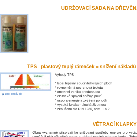
UDRŽOVACÍ SADA NA DŘEVĚN
TPS - plastový teplý rámeček = snížení nákladů
Výhody TPS :
* lepší tepelný součinitel krajních ploch
* rovnoměrná povrchová teplota
* omezení vzniku kondenzace
* elastické spojení snižuje pnutí
* úspora energie a zvýšení pohodlí
* vysoká kvalita - dlouhá životnost
* zkoušeno dle DIN 1286, odst. 1 a 2
VĚTRACÍ KLAPKY
Okna významně přispívají ke snižovaní spotřeby energie pro vytá
umožňují plnit příslušné normy v oblasti tepelné ochrany budov. Toh