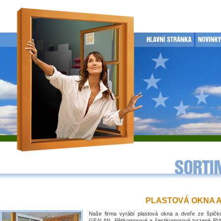
PLASTOVÁ OKNA 
Naše firma vyrábí plastová okna a dveře ze špičko
GEALAN. Pětikomorové a šestikomorové tvrzené PVC 