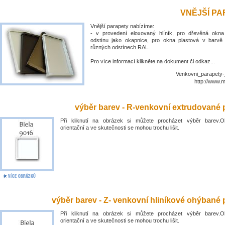
VNĚJŠÍ P
Vnější parapety nabízíme:
- v provedení eloxovaný hlíník, pro dřevěná okn
odstínu jako okapnice, pro okna plastová v barvě
různých odstínech RAL.
Pro více informací klikněte na dokument či odkaz...
Venkovni_parapety-
http://www.
výběr barev - R-venkovní extrudované 
Při kliknutí na obrázek si můžete procházet výběr barev.O
orientační a ve skutečnosti se mohou trochu lišit.
výběr barev - Z- venkovní hliníkové ohýbané 
Při kliknutí na obrázek si můžete procházet výběr barev.O
orientační a ve skutečnosti se mohou trochu lišit.