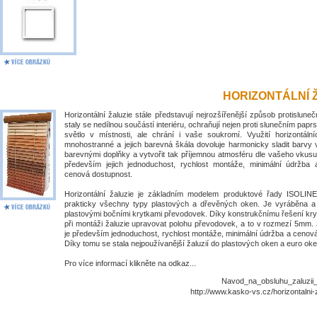
HORIZONTÁLNÍ 
Horizontální žaluzie stále představují nejrozšířenější způsob protislune
staly se nedílnou součástí interiéru, ochraňují nejen proti slunečním papr
světlo v místnosti, ale chrání i vaše soukromí. Využití horizontálníc
mnohostranné a jejich barevná škála dovoluje harmonicky sladit barvy 
barevnými doplňky a vytvořit tak příjemnou atmosféru dle vašeho vkusu
především jejich jednoduchost, rychlost montáže, minimální údržba
cenová dostupnost.
Horizontální žaluzie je základním modelem produktové řady ISOLIN
prakticky všechny typy plastových a dřevěných oken. Je vyráběna 
plastovými bočními krytkami převodovek. Díky konstrukčnímu řešení kry
při montáži žaluzie upravovat polohu převodovek, a to v rozmezí 5mm. 
je především jednoduchost, rychlost montáže, minimální údržba a cenov
Díky tomu se stala nejpoužívanější žaluzií do plastových oken a euro oke
Pro více informací klikněte na odkaz...
Navod_na_obsluhu_zaluzii_I
http://www.kasko-vs.cz/horizontalni-