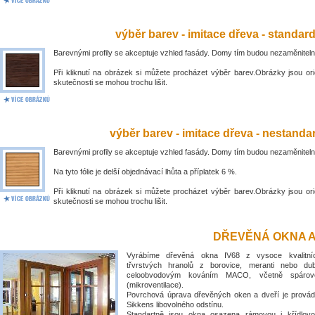
výběr barev - imitace dřeva - standar
Barevnými profily se akceptuje vzhled fasády. Domy tím budou nezaměniteln
Při kliknutí na obrázek si můžete procházet výběr barev.Obrázky jsou ori
skutečnosti se mohou trochu lišit.
výběr barev - imitace dřeva - nestandar
Barevnými profily se akceptuje vzhled fasády. Domy tím budou nezaměniteln
Na tyto fólie je delší objednávací lhůta a příplatek 6 %.
Při kliknutí na obrázek si můžete procházet výběr barev.Obrázky jsou ori
skutečnosti se mohou trochu lišit.
DŘEVĚNÁ OKNA A
Vyrábíme dřevěná okna IV68 z vysoce kvalitní
třvrstvých hranolů z borovice, meranti nebo du
celoobvodovým kováním MACO, včetně spárové
(mikroventilace).
Povrchová úprava dřevěných oken a dveří je prová
Sikkens libovolného odstínu.
Standartně jsou okna osazena rámovou i křídlovo