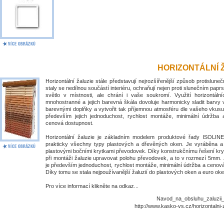
HORIZONTÁLNÍ 
Horizontální žaluzie stále představují nejrozšířenější způsob protislune
staly se nedílnou součástí interiéru, ochraňují nejen proti slunečním papr
světlo v místnosti, ale chrání i vaše soukromí. Využití horizontálníc
mnohostranné a jejich barevná škála dovoluje harmonicky sladit barvy 
barevnými doplňky a vytvořit tak příjemnou atmosféru dle vašeho vkusu
především jejich jednoduchost, rychlost montáže, minimální údržba
cenová dostupnost.
Horizontální žaluzie je základním modelem produktové řady ISOLIN
prakticky všechny typy plastových a dřevěných oken. Je vyráběna 
plastovými bočními krytkami převodovek. Díky konstrukčnímu řešení kry
při montáži žaluzie upravovat polohu převodovek, a to v rozmezí 5mm. 
je především jednoduchost, rychlost montáže, minimální údržba a cenov
Díky tomu se stala nejpoužívanější žaluzií do plastových oken a euro oke
Pro více informací klikněte na odkaz...
Navod_na_obsluhu_zaluzii_I
http://www.kasko-vs.cz/horizontalni-