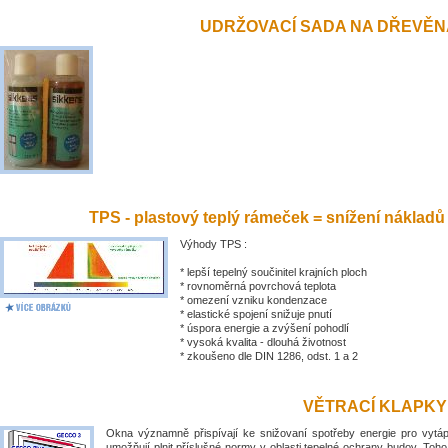
UDRŽOVACÍ SADA NA DŘEVĚN
TPS - plastový teplý rámeček = snížení nákladů
Výhody TPS :
* lepší tepelný součinitel krajních ploch
* rovnoměrná povrchová teplota
* omezení vzniku kondenzace
* elastické spojení snižuje pnutí
* úspora energie a zvýšení pohodlí
* vysoká kvalita - dlouhá životnost
* zkoušeno dle DIN 1286, odst. 1 a 2
VĚTRACÍ KLAPKY
Okna významně přispívají ke snižovaní spotřeby energie pro vytá
umožňují plnit příslušné normy v oblasti tepelné ochrany budov. Toh