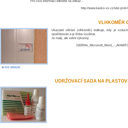
Pro více informací klikněte na odkaz...
http://www.kasko-vs.cz/site-proti
VLHKOMĚR 
Ukazatel větrání (vlhkoměr) indikuje, kdy je vzduch
spotřebován a je třeba vyvětrat.
Je malý, ale velmi výkonný.
100004s_Microsoft_Word_-_AirWATC
UDRŽOVACÍ SADA NA PLASTO