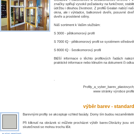
značky splňují vysoké požadavky na funkčnost, stabili
údržbu i dlouhou životnost. Z profilů Gealan nabízí naš
okna, ale i výkladce, balkonové dveře, posuvné dve
dveře a prosklené stěny.
Náš sortiment k Vašim službám:
S 3000 - pětikomorový profil
S 7000 IQ - pětikomorový profil se systémem středové
S 8000 IQ - šestikomorový profil
Bližší informace o těchto profilových řadách nalez
praktické informace nebo klinutím na dokument či odkaz
.
Profily_a_vyber_barev_plastovyc
www stránky výrobce prof
výběr barev - standar
Barevnými profily se akceptuje vzhled fasády. Domy tím budou nezaměniteln
Při kliknutí na obrázek si můžete procházet výběr barev.Obrázky jsou ori
skutečnosti se mohou trochu lišit.