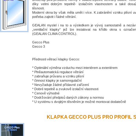
díky velmi dobrým tepelně- izolačním vlastnostem a také dosa
těsnosti.
Moderní okna by však měla umět i více. K zabránění vzniku plísní uv
potřeba zajistit i řádné větrání.
GEALAN myslel i na to a výsledkem je vývoj samostatně a nezávis
„ventilační klapky“ jež lze instalovat na křídlo okna s ozna
(GEALAN CLIMA CONTROL).
Gecco Plus
Gecco 3
Přednosti větrací klapky Gecco:
* Optimální výměna vzduchu mezi interiérem a exteriérem
* Plněautomatická regulace větrání
* zabraňuje průvanu a vzniku plísní
* činnost klapky je samoregulační
* Nevyžaduje žádné přídavné zařízení
* Dobré tepelně a zvukově izolační vlastnosti
* Cenově výhodné
* Dodržování předpisů daných zákony a normou
* U systému s dvojitým těsněním je možné montovat dodatečně
KLAPKA GECCO PLUS PRO PROFIL S 