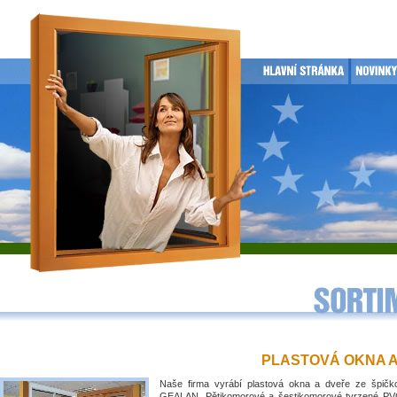
PLASTOVÁ OKNA 
Naše firma vyrábí plastová okna a dveře ze špičko
GEALAN. Pětikomorové a šestikomorové tvrzené PVC 