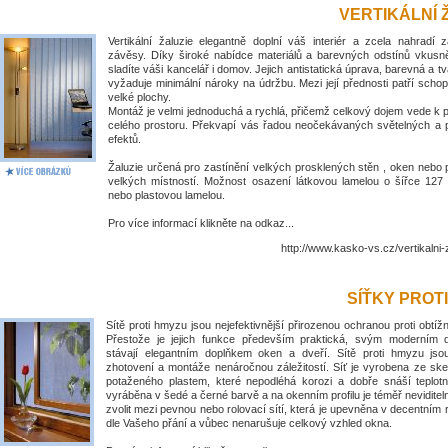
VERTIKÁLNÍ 
Vertikální žaluzie elegantně doplní váš interiér a zcela nahradí 
závěsy. Díky široké nabídce materiálů a barevných odstínů vkus
sladíte váši kancelář i domov. Jejich antistatická úprava, barevná a tv
vyžaduje minimální nároky na údržbu. Mezi její přednosti patří schop
velké plochy.
Montáž je velmi jednoduchá a rychlá, přičemž celkový dojem vede k
celého prostoru. Překvapí vás řadou neočekávaných světelných a 
efektů.
Žaluzie určená pro zastínění velkých prosklených stěn , oken nebo 
velkých místností. Možnost osazení látkovou lamelou o šířce 1
nebo plastovou lamelou.
Pro více informací klikněte na odkaz...
http://www.kasko-vs.cz/vertikalni-
SÍŤKY PROT
Sítě proti hmyzu jsou nejefektivnější přirozenou ochranou proti obt
Přestože je jejich funkce především praktická, svým moderním
stávají elegantním doplňkem oken a dveří. Sítě proti hmyzu jso
zhotovení a montáže nenáročnou záležitostí. Síť je vyrobena ze ske
potaženého plastem, které nepodléhá korozi a dobře snáší teplotní
vyráběna v šedé a černé barvě a na okenním profilu je téměř nevidite
zvolit mezi pevnou nebo rolovací sítí, která je upevněna v decentním
dle Vašeho přání a vůbec nenarušuje celkový vzhled okna.