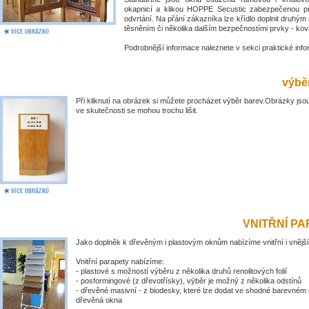
okapnicí a klikou HOPPE Secustic zabezpečenou pr
odvrtání. Na přání zákazníka lze křídlo doplnit druhý
těsněním či několika dalším bezpečnostími prvky - kov
Podrobnější informace naleznete v sekci praktické inf
výběr
Při kliknutí na obrázek si můžete procházet výběr barev.Obrázky jsou
ve skutečnosti se mohou trochu lišit.
VNITŘNÍ P
Jako doplněk k dřevěným i plastovým oknům nabízíme vnitřní i vnější
Vnitřní parapety nabízíme:
- plastové s možností výběru z několika druhů renolitových folií
- posformingové (z dřevotřísky), výběr je možný z několika odstínů
- dřevěné masivní - z biodesky, které lze dodat ve shodné barevném 
dřevěná okna