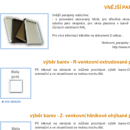
VNĚJŠÍ P
Vnější parapety nabízíme:
- v provedení eloxovaný hlíník, pro dřevěná okn
odstínu jako okapnice, pro okna plastová v barvě
různých odstínech RAL.
Pro více informací klikněte na dokument či odkaz...
Venkovni_parapety-
http://www.
výběr barev - R-venkovní extrudované 
Při kliknutí na obrázek si můžete procházet výběr barev.O
orientační a ve skutečnosti se mohou trochu lišit.
výběr barev - Z- venkovní hliníkové ohýbané 
Při kliknutí na obrázek si můžete procházet výběr barev.O
orientační a ve skutečnosti se mohou trochu lišit.