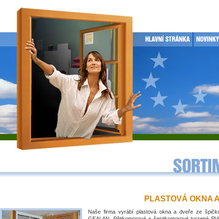
PLASTOVÁ OKNA 
Naše firma vyrábí plastová okna a dveře ze špičko
GEALAN. Pětikomorové a šestikomorové tvrzené PVC 