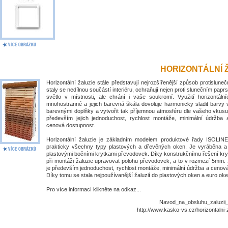
HORIZONTÁLNÍ 
Horizontální žaluzie stále představují nejrozšířenější způsob protislune
staly se nedílnou součástí interiéru, ochraňují nejen proti slunečním papr
světlo v místnosti, ale chrání i vaše soukromí. Využití horizontálníc
mnohostranné a jejich barevná škála dovoluje harmonicky sladit barvy 
barevnými doplňky a vytvořit tak příjemnou atmosféru dle vašeho vkusu
především jejich jednoduchost, rychlost montáže, minimální údržba
cenová dostupnost.
Horizontální žaluzie je základním modelem produktové řady ISOLIN
prakticky všechny typy plastových a dřevěných oken. Je vyráběna 
plastovými bočními krytkami převodovek. Díky konstrukčnímu řešení kry
při montáži žaluzie upravovat polohu převodovek, a to v rozmezí 5mm. 
je především jednoduchost, rychlost montáže, minimální údržba a cenov
Díky tomu se stala nejpoužívanější žaluzií do plastových oken a euro oke
Pro více informací klikněte na odkaz...
Navod_na_obsluhu_zaluzii_I
http://www.kasko-vs.cz/horizontalni-