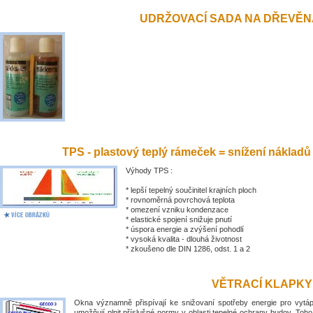
UDRŽOVACÍ SADA NA DŘEVĚN
TPS - plastový teplý rámeček = snížení nákladů
Výhody TPS :
* lepší tepelný součinitel krajních ploch
* rovnoměrná povrchová teplota
* omezení vzniku kondenzace
* elastické spojení snižuje pnutí
* úspora energie a zvýšení pohodlí
* vysoká kvalita - dlouhá životnost
* zkoušeno dle DIN 1286, odst. 1 a 2
VĚTRACÍ KLAPKY
Okna významně přispívají ke snižovaní spotřeby energie pro vytá
umožňují plnit příslušné normy v oblasti tepelné ochrany budov. Toh