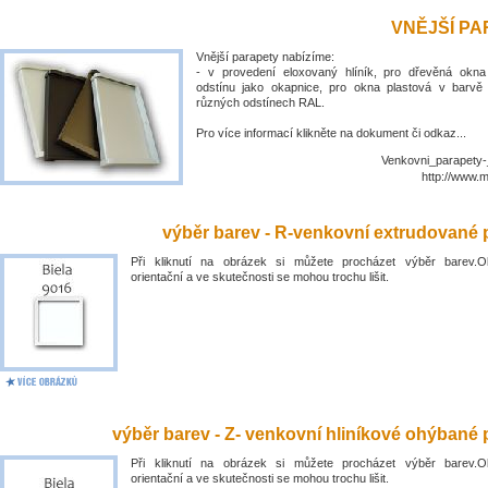
VNĚJŠÍ P
Vnější parapety nabízíme:
- v provedení eloxovaný hlíník, pro dřevěná okn
odstínu jako okapnice, pro okna plastová v barvě
různých odstínech RAL.
Pro více informací klikněte na dokument či odkaz...
Venkovni_parapety-
http://www.
výběr barev - R-venkovní extrudované 
Při kliknutí na obrázek si můžete procházet výběr barev.O
orientační a ve skutečnosti se mohou trochu lišit.
výběr barev - Z- venkovní hliníkové ohýbané 
Při kliknutí na obrázek si můžete procházet výběr barev.O
orientační a ve skutečnosti se mohou trochu lišit.