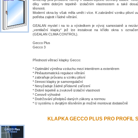
díky velmi dobrým tepelně- izolačním vlastnostem a také dosa
těsnosti.
Moderní okna by však měla umět i více. K zabránění vzniku plísní uv
potřeba zajistit i řádné větrání.
GEALAN myslel i na to a výsledkem je vývoj samostatně a nezávis
„ventilační klapky“ jež lze instalovat na křídlo okna s ozna
(GEALAN CLIMA CONTROL).
Gecco Plus
Gecco 3
Přednosti větrací klapky Gecco:
* Optimální výměna vzduchu mezi interiérem a exteriérem
* Plněautomatická regulace větrání
* zabraňuje průvanu a vzniku plísní
* činnost klapky je samoregulační
* Nevyžaduje žádné přídavné zařízení
* Dobré tepelně a zvukově izolační vlastnosti
* Cenově výhodné
* Dodržování předpisů daných zákony a normou
* U systému s dvojitým těsněním je možné montovat dodatečně
KLAPKA GECCO PLUS PRO PROFIL S 