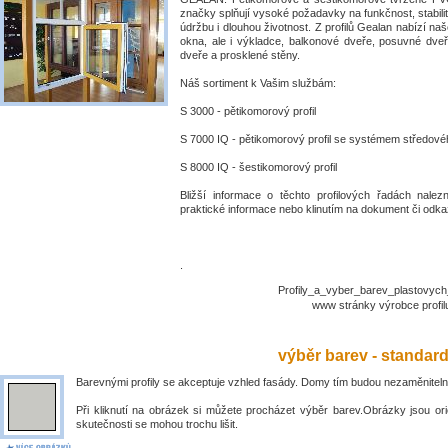
značky splňují vysoké požadavky na funkčnost, stabili
údržbu i dlouhou životnost. Z profilů Gealan nabízí naš
okna, ale i výkladce, balkonové dveře, posuvné dve
dveře a prosklené stěny.
Náš sortiment k Vašim službám:
S 3000 - pětikomorový profil
S 7000 IQ - pětikomorový profil se systémem středové
S 8000 IQ - šestikomorový profil
Bližší informace o těchto profilových řadách nalez
praktické informace nebo klinutím na dokument či odkaz
.
Profily_a_vyber_barev_plastovyc
www stránky výrobce prof
výběr barev - standar
Barevnými profily se akceptuje vzhled fasády. Domy tím budou nezaměniteln
Při kliknutí na obrázek si můžete procházet výběr barev.Obrázky jsou ori
skutečnosti se mohou trochu lišit.