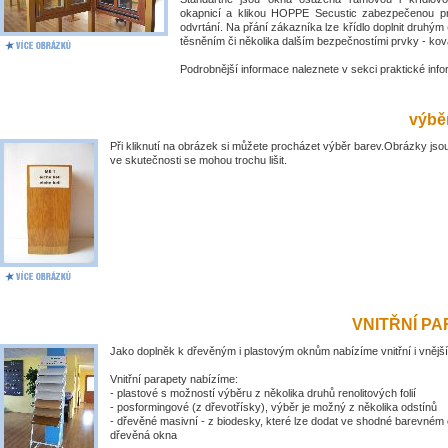
okapnicí a klikou HOPPE Secustic zabezpečenou pr
odvrtání. Na přání zákazníka lze křídlo doplnit druhý
těsněním či několika dalším bezpečnostími prvky - kov
Podrobnější informace naleznete v sekci praktické inf
výběr
Při kliknutí na obrázek si můžete procházet výběr barev.Obrázky jsou
ve skutečnosti se mohou trochu lišit.
VNITŘNÍ P
Jako doplněk k dřevěným i plastovým oknům nabízíme vnitřní i vnější
Vnitřní parapety nabízíme:
- plastové s možností výběru z několika druhů renolitových folií
- posformingové (z dřevotřísky), výběr je možný z několika odstínů
- dřevěné masivní - z biodesky, které lze dodat ve shodné barevném 
dřevěná okna