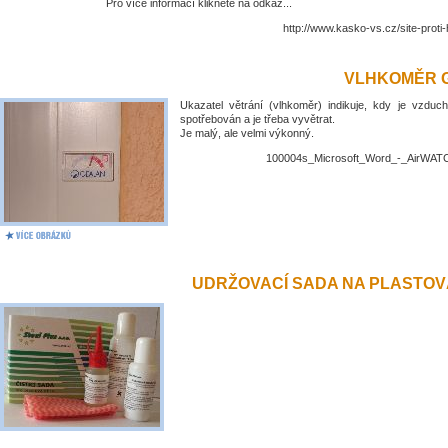
Pro více informací klikněte na odkaz...
http://www.kasko-vs.cz/site-proti
VLHKOMĚR 
Ukazatel větrání (vlhkoměr) indikuje, kdy je vzduch
spotřebován a je třeba vyvětrat.
Je malý, ale velmi výkonný.
100004s_Microsoft_Word_-_AirWATC
UDRŽOVACÍ SADA NA PLASTO