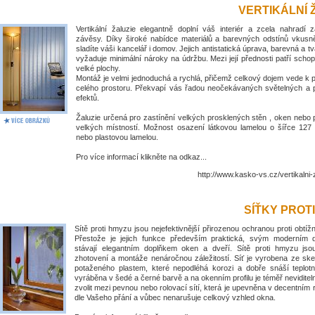
VERTIKÁLNÍ 
Vertikální žaluzie elegantně doplní váš interiér a zcela nahradí 
závěsy. Díky široké nabídce materiálů a barevných odstínů vkus
sladíte váši kancelář i domov. Jejich antistatická úprava, barevná a tv
vyžaduje minimální nároky na údržbu. Mezi její přednosti patří schop
velké plochy.
Montáž je velmi jednoduchá a rychlá, přičemž celkový dojem vede k
celého prostoru. Překvapí vás řadou neočekávaných světelných a 
efektů.
Žaluzie určená pro zastínění velkých prosklených stěn , oken nebo 
velkých místností. Možnost osazení látkovou lamelou o šířce 1
nebo plastovou lamelou.
Pro více informací klikněte na odkaz...
http://www.kasko-vs.cz/vertikalni-
SÍŤKY PROT
Sítě proti hmyzu jsou nejefektivnější přirozenou ochranou proti obt
Přestože je jejich funkce především praktická, svým moderním
stávají elegantním doplňkem oken a dveří. Sítě proti hmyzu jso
zhotovení a montáže nenáročnou záležitostí. Síť je vyrobena ze ske
potaženého plastem, které nepodléhá korozi a dobře snáší teplotní
vyráběna v šedé a černé barvě a na okenním profilu je téměř nevidite
zvolit mezi pevnou nebo rolovací sítí, která je upevněna v decentním
dle Vašeho přání a vůbec nenarušuje celkový vzhled okna.