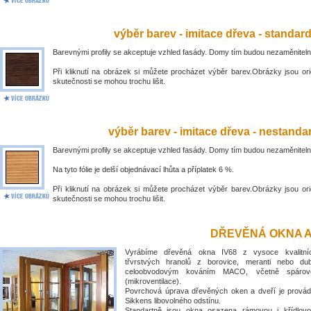
výběr barev - imitace dřeva - standar
Barevnými profily se akceptuje vzhled fasády. Domy tím budou nezaměniteln
Při kliknutí na obrázek si můžete procházet výběr barev.Obrázky jsou ori
skutečnosti se mohou trochu lišit.
výběr barev - imitace dřeva - nestandar
Barevnými profily se akceptuje vzhled fasády. Domy tím budou nezaměniteln
Na tyto fólie je delší objednávací lhůta a příplatek 6 %.
Při kliknutí na obrázek si můžete procházet výběr barev.Obrázky jsou ori
skutečnosti se mohou trochu lišit.
DŘEVĚNÁ OKNA A
Vyrábíme dřevěná okna IV68 z vysoce kvalitní
třvrstvých hranolů z borovice, meranti nebo du
celoobvodovým kováním MACO, včetně spárové
(mikroventilace).
Povrchová úprava dřevěných oken a dveří je prová
Sikkens libovolného odstínu.
Standartně jsou okna osazena rámovou i křídlovo