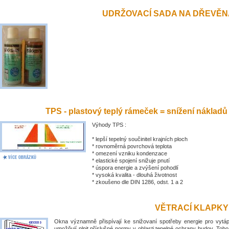
UDRŽOVACÍ SADA NA DŘEVĚN
TPS - plastový teplý rámeček = snížení nákladů
Výhody TPS :
* lepší tepelný součinitel krajních ploch
* rovnoměrná povrchová teplota
* omezení vzniku kondenzace
* elastické spojení snižuje pnutí
* úspora energie a zvýšení pohodlí
* vysoká kvalita - dlouhá životnost
* zkoušeno dle DIN 1286, odst. 1 a 2
VĚTRACÍ KLAPKY
Okna významně přispívají ke snižovaní spotřeby energie pro vytá
umožňují plnit příslušné normy v oblasti tepelné ochrany budov. Toh