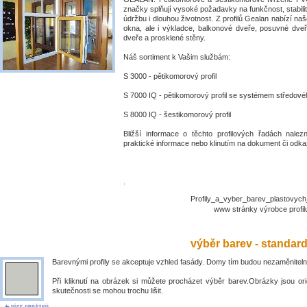
značky splňují vysoké požadavky na funkčnost, stabili
údržbu i dlouhou životnost. Z profilů Gealan nabízí naš
okna, ale i výkladce, balkonové dveře, posuvné dve
dveře a prosklené stěny.
Náš sortiment k Vašim službám:
S 3000 - pětikomorový profil
S 7000 IQ - pětikomorový profil se systémem středové
S 8000 IQ - šestikomorový profil
Bližší informace o těchto profilových řadách nalez
praktické informace nebo klinutím na dokument či odkaz
.
Profily_a_vyber_barev_plastovyc
www stránky výrobce prof
výběr barev - standar
Barevnými profily se akceptuje vzhled fasády. Domy tím budou nezaměniteln
Při kliknutí na obrázek si můžete procházet výběr barev.Obrázky jsou ori
skutečnosti se mohou trochu lišit.