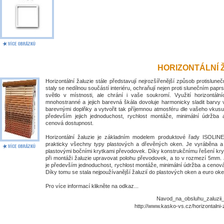
HORIZONTÁLNÍ 
Horizontální žaluzie stále představují nejrozšířenější způsob protislune
staly se nedílnou součástí interiéru, ochraňují nejen proti slunečním papr
světlo v místnosti, ale chrání i vaše soukromí. Využití horizontálníc
mnohostranné a jejich barevná škála dovoluje harmonicky sladit barvy 
barevnými doplňky a vytvořit tak příjemnou atmosféru dle vašeho vkusu
především jejich jednoduchost, rychlost montáže, minimální údržba
cenová dostupnost.
Horizontální žaluzie je základním modelem produktové řady ISOLIN
prakticky všechny typy plastových a dřevěných oken. Je vyráběna 
plastovými bočními krytkami převodovek. Díky konstrukčnímu řešení kry
při montáži žaluzie upravovat polohu převodovek, a to v rozmezí 5mm. 
je především jednoduchost, rychlost montáže, minimální údržba a cenov
Díky tomu se stala nejpoužívanější žaluzií do plastových oken a euro oke
Pro více informací klikněte na odkaz...
Navod_na_obsluhu_zaluzii_I
http://www.kasko-vs.cz/horizontalni-