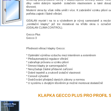
díky velmi dobrým tepelně- izolačním vlastnostem a také dosa
těsnosti.
Moderní okna by však měla umět i více. K zabránění vzniku plísní uv
potřeba zajistit i řádné větrání.
GEALAN myslel i na to a výsledkem je vývoj samostatně a nezávis
„ventilační klapky“ jež lze instalovat na křídlo okna s ozna
(GEALAN CLIMA CONTROL).
Gecco Plus
Gecco 3
Přednosti větrací klapky Gecco:
* Optimální výměna vzduchu mezi interiérem a exteriérem
* Plněautomatická regulace větrání
* zabraňuje průvanu a vzniku plísní
* činnost klapky je samoregulační
* Nevyžaduje žádné přídavné zařízení
* Dobré tepelně a zvukově izolační vlastnosti
* Cenově výhodné
* Dodržování předpisů daných zákony a normou
* U systému s dvojitým těsněním je možné montovat dodatečně
KLAPKA GECCO PLUS PRO PROFIL S 