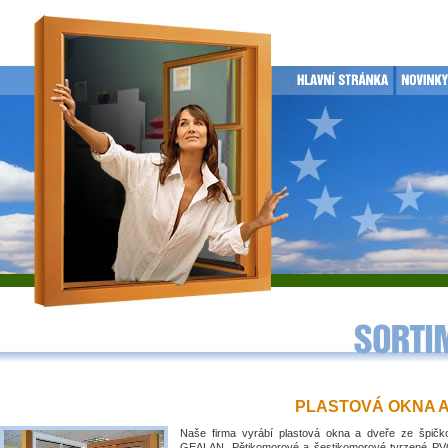
PLASTOVÁ OKNA 
Naše firma vyrábí plastová okna a dveře ze špičko
GEALAN. Pětikomorové a šestikomorové tvrzené PVC 