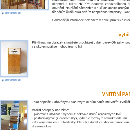
okapnicí a klikou HOPPE Secustic zabezpečenou pr
odvrtání. Na přání zákazníka lze křídlo doplnit druhý
těsněním či několika dalším bezpečnostími prvky - kov
Podrobnější informace naleznete v sekci praktické inf
výběr
Při kliknutí na obrázek si můžete procházet výběr barev.Obrázky jsou
ve skutečnosti se mohou trochu lišit.
VNITŘNÍ P
Jako doplněk k dřevěným i plastovým oknům nabízíme vnitřní i vnější
Vnitřní parapety nabízíme:
- plastové s možností výběru z několika druhů renolitových folií
- posformingové (z dřevotřísky), výběr je možný z několika odstínů
- dřevěné masivní - z biodesky, které lze dodat ve shodné barevném 
dřevěná okna