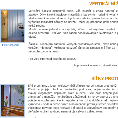
VERTIKÁLNÍ 
Vertikální žaluzie elegantně doplní váš interiér a zcela nahradí 
závěsy. Díky široké nabídce materiálů a barevných odstínů vkus
sladíte váši kancelář i domov. Jejich antistatická úprava, barevná a tv
vyžaduje minimální nároky na údržbu. Mezi její přednosti patří schop
velké plochy.
Montáž je velmi jednoduchá a rychlá, přičemž celkový dojem vede k
celého prostoru. Překvapí vás řadou neočekávaných světelných a 
efektů.
Žaluzie určená pro zastínění velkých prosklených stěn , oken nebo 
velkých místností. Možnost osazení látkovou lamelou o šířce 1
nebo plastovou lamelou.
Pro více informací klikněte na odkaz...
http://www.kasko-vs.cz/vertikalni-
SÍŤKY PROT
Sítě proti hmyzu jsou nejefektivnější přirozenou ochranou proti obt
Přestože je jejich funkce především praktická, svým moderním
stávají elegantním doplňkem oken a dveří. Sítě proti hmyzu jso
zhotovení a montáže nenáročnou záležitostí. Síť je vyrobena ze ske
potaženého plastem, které nepodléhá korozi a dobře snáší teplotní
vyráběna v šedé a černé barvě a na okenním profilu je téměř nevidite
zvolit mezi pevnou nebo rolovací sítí, která je upevněna v decentním
dle Vašeho přání a vůbec nenarušuje celkový vzhled okna.