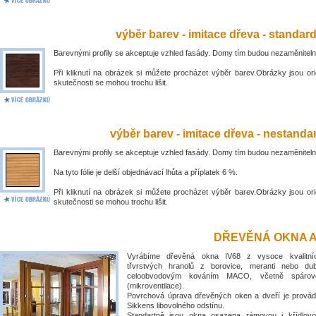
výběr barev - imitace dřeva - standar
Barevnými profily se akceptuje vzhled fasády. Domy tím budou nezaměniteln
Při kliknutí na obrázek si můžete procházet výběr barev.Obrázky jsou ori
skutečnosti se mohou trochu lišit.
výběr barev - imitace dřeva - nestandar
Barevnými profily se akceptuje vzhled fasády. Domy tím budou nezaměniteln
Na tyto fólie je delší objednávací lhůta a příplatek 6 %.
Při kliknutí na obrázek si můžete procházet výběr barev.Obrázky jsou ori
skutečnosti se mohou trochu lišit.
DŘEVĚNÁ OKNA A
Vyrábíme dřevěná okna IV68 z vysoce kvalitní
třvrstvých hranolů z borovice, meranti nebo du
celoobvodovým kováním MACO, včetně spárové
(mikroventilace).
Povrchová úprava dřevěných oken a dveří je prová
Sikkens libovolného odstínu.
Standartně jsou okna osazena rámovou i křídlovo