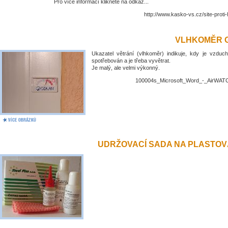
Pro více informací klikněte na odkaz...
http://www.kasko-vs.cz/site-proti
VLHKOMĚR 
Ukazatel větrání (vlhkoměr) indikuje, kdy je vzduch
spotřebován a je třeba vyvětrat.
Je malý, ale velmi výkonný.
100004s_Microsoft_Word_-_AirWATC
UDRŽOVACÍ SADA NA PLASTO