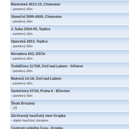
Blatenská 4013-15, Chomutov
- panelový dům
Sluneční 3999-4000, Chomutov
- panelový dům
J. Suka 2504-05, Teplice
- panelový dům
Opavská 2653, Teplice
- panelový dům
Nerudova 842, Děčín
- panelový dům
Truhlářova 1175/9, Ústí nad Labem - Střekov
- panelový dům
Maková 14-18, Ústí nad Labem
- panelový dům
Santoriova 57/16, Praha 6 - Břevnov
- panelový dům
Škola Brozany
- ZŠ
Záchranný hasičský sbor Krupka
- objekt hasičské zbrojnice
Centrum volného času - Krupka