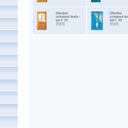
Dřevěné
Dřevěné
vchodové dveře -
vchodové dv
typ č. 29
typ č. 30