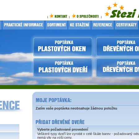
Zatím vaše poptávka neobsahuje žádnou položku
Vyberte požadované provedení
Veškeré typy dveří lze vyrobit v celé škále barev - požadovaný ods
nemá vliv na výši ceny.