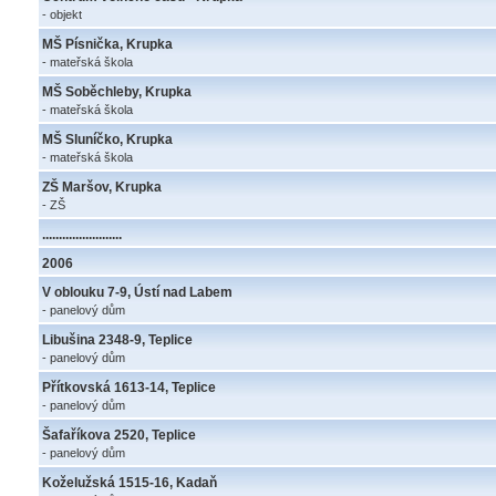
- objekt
MŠ Písnička, Krupka
- mateřská škola
MŠ Soběchleby, Krupka
- mateřská škola
MŠ Sluníčko, Krupka
- mateřská škola
ZŠ Maršov, Krupka
- ZŠ
........................
2006
V oblouku 7-9, Ústí nad Labem
- panelový dům
Libušina 2348-9, Teplice
- panelový dům
Přítkovská 1613-14, Teplice
- panelový dům
Šafaříkova 2520, Teplice
- panelový dům
Koželužská 1515-16, Kadaň