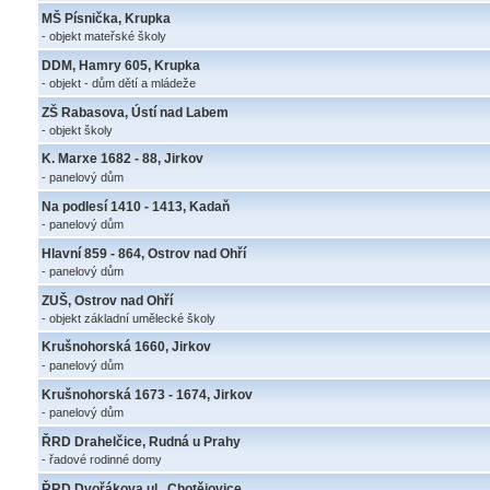
MŠ Písnička, Krupka
- objekt mateřské školy
DDM, Hamry 605, Krupka
- objekt - dům dětí a mládeže
ZŠ Rabasova, Ústí nad Labem
- objekt školy
K. Marxe 1682 - 88, Jirkov
- panelový dům
Na podlesí 1410 - 1413, Kadaň
- panelový dům
Hlavní 859 - 864, Ostrov nad Ohří
- panelový dům
ZUŠ, Ostrov nad Ohří
- objekt základní umělecké školy
Krušnohorská 1660, Jirkov
- panelový dům
Krušnohorská 1673 - 1674, Jirkov
- panelový dům
ŘRD Drahelčice, Rudná u Prahy
- řadové rodinné domy
ŘRD Dvořákova ul., Chotějovice