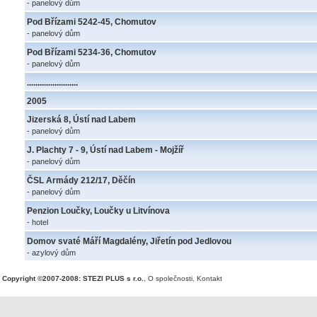
- panelový dům
Pod Břízami 5242-45, Chomutov
- panelový dům
Pod Břízami 5234-36, Chomutov
- panelový dům
........................
2005
Jizerská 8, Ústí nad Labem
- panelový dům
J. Plachty 7 - 9, Ústí nad Labem - Mojžíř
- panelový dům
ČSL Armády 212/17, Děčín
- panelový dům
Penzion Loučky, Loučky u Litvínova
- hotel
Domov svaté Máří Magdalény, Jiřetín pod Jedlovou
- azylový dům
Copyright ©2007-2008: STEZI PLUS s r.o.
,
O společnosti
,
Kontakt