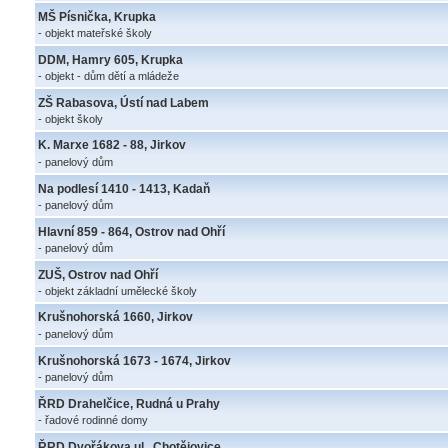
MŠ Písnička, Krupka
- objekt mateřské školy
DDM, Hamry 605, Krupka
- objekt - dům dětí a mládeže
ZŠ Rabasova, Ústí nad Labem
- objekt školy
K. Marxe 1682 - 88, Jirkov
- panelový dům
Na podlesí 1410 - 1413, Kadaň
- panelový dům
Hlavní 859 - 864, Ostrov nad Ohří
- panelový dům
ZUŠ, Ostrov nad Ohří
- objekt základní umělecké školy
Krušnohorská 1660, Jirkov
- panelový dům
Krušnohorská 1673 - 1674, Jirkov
- panelový dům
ŘRD Drahelčice, Rudná u Prahy
- řadové rodinné domy
ŘRD Dvořákova ul., Chotějovice