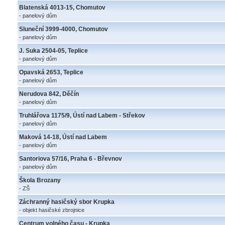
Blatenská 4013-15, Chomutov
- panelový dům
Sluneční 3999-4000, Chomutov
- panelový dům
J. Suka 2504-05, Teplice
- panelový dům
Opavská 2653, Teplice
- panelový dům
Nerudova 842, Děčín
- panelový dům
Truhlářova 1175/9, Ústí nad Labem - Střekov
- panelový dům
Maková 14-18, Ústí nad Labem
- panelový dům
Santoriova 57/16, Praha 6 - Břevnov
- panelový dům
Škola Brozany
- ZŠ
Záchranný hasičský sbor Krupka
- objekt hasičské zbrojnice
Centrum volného času - Krupka