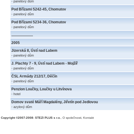
- panelový dům
Pod Břízami 5242-45, Chomutov
- panelový dům
Pod Břízami 5234-36, Chomutov
- panelový dům
........................
2005
Jizerská 8, Ústí nad Labem
- panelový dům
J. Plachty 7 - 9, Ústí nad Labem - Mojžíř
- panelový dům
ČSL Armády 212/17, Děčín
- panelový dům
Penzion Loučky, Loučky u Litvínova
- hotel
Domov svaté Máří Magdalény, Jiřetín pod Jedlovou
- azylový dům
Copyright ©2007-2008: STEZI PLUS s r.o.
,
O společnosti
,
Kontakt