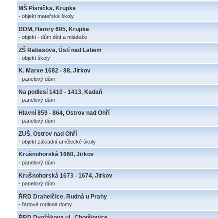
MŠ Písnička, Krupka
- objekt mateřské školy
DDM, Hamry 605, Krupka
- objekt - dům dětí a mládeže
ZŠ Rabasova, Ústí nad Labem
- objekt školy
K. Marxe 1682 - 88, Jirkov
- panelový dům
Na podlesí 1410 - 1413, Kadaň
- panelový dům
Hlavní 859 - 864, Ostrov nad Ohří
- panelový dům
ZUŠ, Ostrov nad Ohří
- objekt základní umělecké školy
Krušnohorská 1660, Jirkov
- panelový dům
Krušnohorská 1673 - 1674, Jirkov
- panelový dům
ŘRD Drahelčice, Rudná u Prahy
- řadové rodinné domy
ŘRD Dvořákova ul., Chotějovice