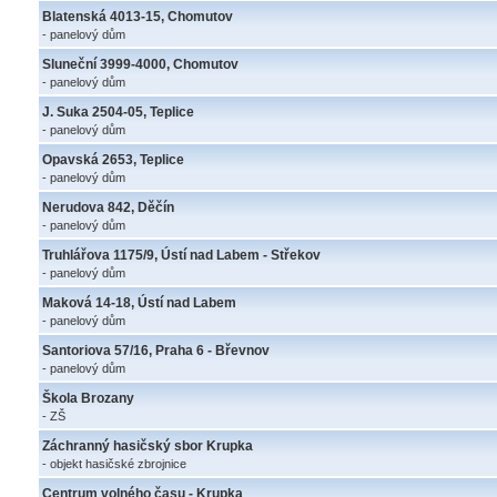
Blatenská 4013-15, Chomutov
- panelový dům
Sluneční 3999-4000, Chomutov
- panelový dům
J. Suka 2504-05, Teplice
- panelový dům
Opavská 2653, Teplice
- panelový dům
Nerudova 842, Děčín
- panelový dům
Truhlářova 1175/9, Ústí nad Labem - Střekov
- panelový dům
Maková 14-18, Ústí nad Labem
- panelový dům
Santoriova 57/16, Praha 6 - Břevnov
- panelový dům
Škola Brozany
- ZŠ
Záchranný hasičský sbor Krupka
- objekt hasičské zbrojnice
Centrum volného času - Krupka