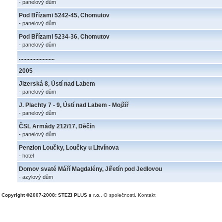
- panelový dům
Pod Břízami 5242-45, Chomutov
- panelový dům
Pod Břízami 5234-36, Chomutov
- panelový dům
........................
2005
Jizerská 8, Ústí nad Labem
- panelový dům
J. Plachty 7 - 9, Ústí nad Labem - Mojžíř
- panelový dům
ČSL Armády 212/17, Děčín
- panelový dům
Penzion Loučky, Loučky u Litvínova
- hotel
Domov svaté Máří Magdalény, Jiřetín pod Jedlovou
- azylový dům
Copyright ©2007-2008: STEZI PLUS s r.o.
,
O společnosti
,
Kontakt