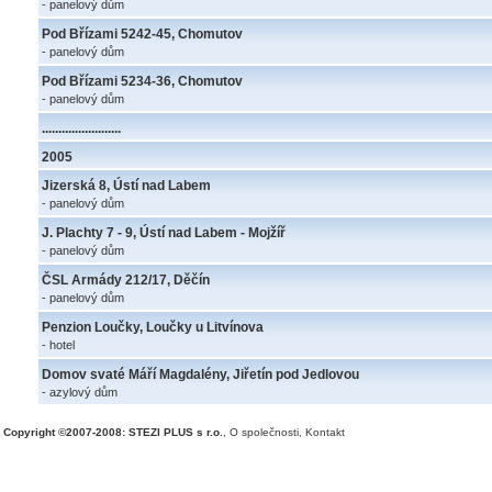
- panelový dům
Pod Břízami 5242-45, Chomutov
- panelový dům
Pod Břízami 5234-36, Chomutov
- panelový dům
........................
2005
Jizerská 8, Ústí nad Labem
- panelový dům
J. Plachty 7 - 9, Ústí nad Labem - Mojžíř
- panelový dům
ČSL Armády 212/17, Děčín
- panelový dům
Penzion Loučky, Loučky u Litvínova
- hotel
Domov svaté Máří Magdalény, Jiřetín pod Jedlovou
- azylový dům
Copyright ©2007-2008: STEZI PLUS s r.o.
,
O společnosti
,
Kontakt