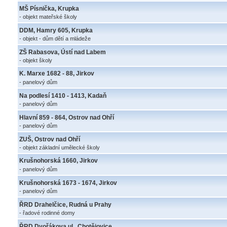
MŠ Písnička, Krupka
- objekt mateřské školy
DDM, Hamry 605, Krupka
- objekt - dům dětí a mládeže
ZŠ Rabasova, Ústí nad Labem
- objekt školy
K. Marxe 1682 - 88, Jirkov
- panelový dům
Na podlesí 1410 - 1413, Kadaň
- panelový dům
Hlavní 859 - 864, Ostrov nad Ohří
- panelový dům
ZUŠ, Ostrov nad Ohří
- objekt základní umělecké školy
Krušnohorská 1660, Jirkov
- panelový dům
Krušnohorská 1673 - 1674, Jirkov
- panelový dům
ŘRD Drahelčice, Rudná u Prahy
- řadové rodinné domy
ŘRD Dvořákova ul., Chotějovice