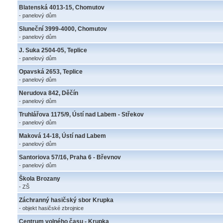
Blatenská 4013-15, Chomutov
- panelový dům
Sluneční 3999-4000, Chomutov
- panelový dům
J. Suka 2504-05, Teplice
- panelový dům
Opavská 2653, Teplice
- panelový dům
Nerudova 842, Děčín
- panelový dům
Truhlářova 1175/9, Ústí nad Labem - Střekov
- panelový dům
Maková 14-18, Ústí nad Labem
- panelový dům
Santoriova 57/16, Praha 6 - Břevnov
- panelový dům
Škola Brozany
- ZŠ
Záchranný hasičský sbor Krupka
- objekt hasičské zbrojnice
Centrum volného času - Krupka