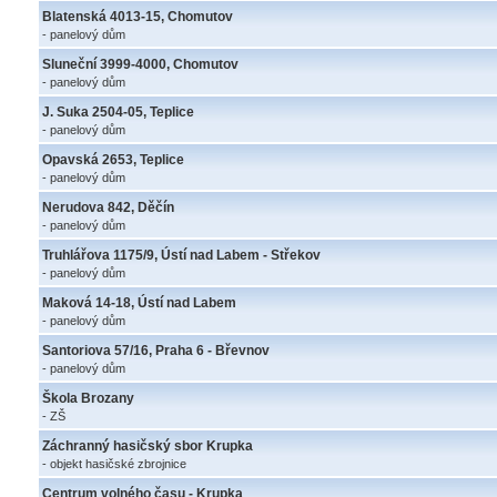
Blatenská 4013-15, Chomutov
- panelový dům
Sluneční 3999-4000, Chomutov
- panelový dům
J. Suka 2504-05, Teplice
- panelový dům
Opavská 2653, Teplice
- panelový dům
Nerudova 842, Děčín
- panelový dům
Truhlářova 1175/9, Ústí nad Labem - Střekov
- panelový dům
Maková 14-18, Ústí nad Labem
- panelový dům
Santoriova 57/16, Praha 6 - Břevnov
- panelový dům
Škola Brozany
- ZŠ
Záchranný hasičský sbor Krupka
- objekt hasičské zbrojnice
Centrum volného času - Krupka