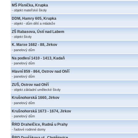
MŠ Písnička, Krupka
- objekt mateřské školy
DDM, Hamry 605, Krupka
- objekt - dům dětí a mládeže
ZŠ Rabasova, Ústí nad Labem
- objekt školy
K. Marxe 1682 - 88, Jirkov
- panelový dům
Na podlesí 1410 - 1413, Kadaň
- panelový dům
Hlavní 859 - 864, Ostrov nad Ohří
- panelový dům
ZUŠ, Ostrov nad Ohří
- objekt základní umělecké školy
Krušnohorská 1660, Jirkov
- panelový dům
Krušnohorská 1673 - 1674, Jirkov
- panelový dům
ŘRD Drahelčice, Rudná u Prahy
- řadové rodinné domy
ŘRD Dvořákova ul., Chotějovice