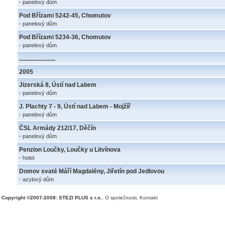
- panelový dům
Pod Břízami 5242-45, Chomutov
- panelový dům
Pod Břízami 5234-36, Chomutov
- panelový dům
........................
2005
Jizerská 8, Ústí nad Labem
- panelový dům
J. Plachty 7 - 9, Ústí nad Labem - Mojžíř
- panelový dům
ČSL Armády 212/17, Děčín
- panelový dům
Penzion Loučky, Loučky u Litvínova
- hotel
Domov svaté Máří Magdalény, Jiřetín pod Jedlovou
- azylový dům
Copyright ©2007-2008: STEZI PLUS s r.o.
,
O společnosti
,
Kontakt