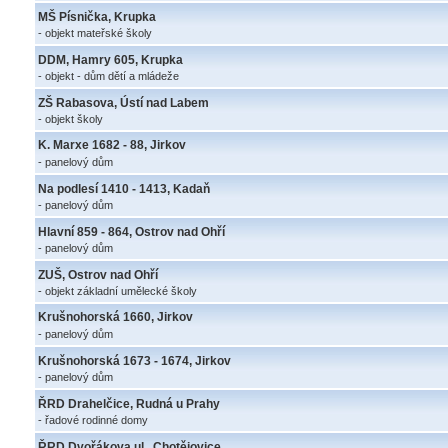
MŠ Písnička, Krupka
- objekt mateřské školy
DDM, Hamry 605, Krupka
- objekt - dům dětí a mládeže
ZŠ Rabasova, Ústí nad Labem
- objekt školy
K. Marxe 1682 - 88, Jirkov
- panelový dům
Na podlesí 1410 - 1413, Kadaň
- panelový dům
Hlavní 859 - 864, Ostrov nad Ohří
- panelový dům
ZUŠ, Ostrov nad Ohří
- objekt základní umělecké školy
Krušnohorská 1660, Jirkov
- panelový dům
Krušnohorská 1673 - 1674, Jirkov
- panelový dům
ŘRD Drahelčice, Rudná u Prahy
- řadové rodinné domy
ŘRD Dvořákova ul., Chotějovice