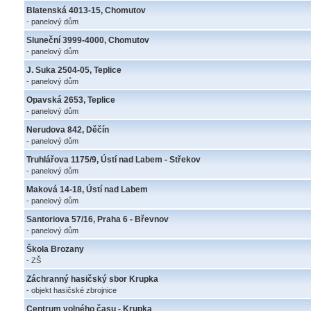
Blatenská 4013-15, Chomutov
- panelový dům
Sluneční 3999-4000, Chomutov
- panelový dům
J. Suka 2504-05, Teplice
- panelový dům
Opavská 2653, Teplice
- panelový dům
Nerudova 842, Děčín
- panelový dům
Truhlářova 1175/9, Ústí nad Labem - Střekov
- panelový dům
Maková 14-18, Ústí nad Labem
- panelový dům
Santoriova 57/16, Praha 6 - Břevnov
- panelový dům
Škola Brozany
- ZŠ
Záchranný hasičský sbor Krupka
- objekt hasičské zbrojnice
Centrum volného času - Krupka