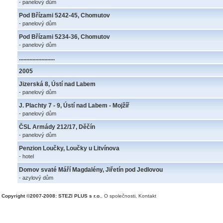
- panelový dům
Pod Břízami 5242-45, Chomutov
- panelový dům
Pod Břízami 5234-36, Chomutov
- panelový dům
........................
2005
Jizerská 8, Ústí nad Labem
- panelový dům
J. Plachty 7 - 9, Ústí nad Labem - Mojžíř
- panelový dům
ČSL Armády 212/17, Děčín
- panelový dům
Penzion Loučky, Loučky u Litvínova
- hotel
Domov svaté Máří Magdalény, Jiřetín pod Jedlovou
- azylový dům
Copyright ©2007-2008: STEZI PLUS s r.o.
,
O společnosti
,
Kontakt