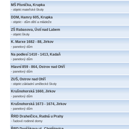
MŠ Písnička, Krupka
- objekt mateřské školy
DDM, Hamry 605, Krupka
- objekt - dům dětí a mládeže
ZŠ Rabasova, Ústí nad Labem
- objekt školy
K. Marxe 1682 - 88, Jirkov
- panelový dům
Na podlesí 1410 - 1413, Kadaň
- panelový dům
Hlavní 859 - 864, Ostrov nad Ohří
- panelový dům
ZUŠ, Ostrov nad Ohří
- objekt základní umělecké školy
Krušnohorská 1660, Jirkov
- panelový dům
Krušnohorská 1673 - 1674, Jirkov
- panelový dům
ŘRD Drahelčice, Rudná u Prahy
- řadové rodinné domy
ŘRD Dvořákova ul., Chotějovice