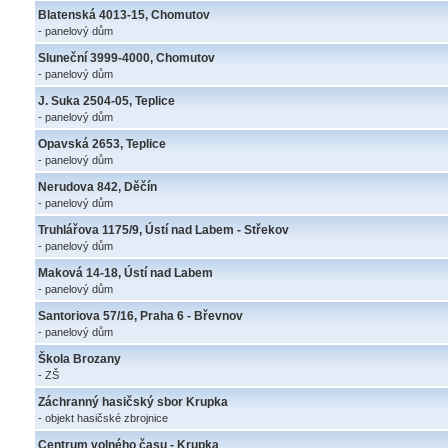
Blatenská 4013-15, Chomutov
- panelový dům
Sluneční 3999-4000, Chomutov
- panelový dům
J. Suka 2504-05, Teplice
- panelový dům
Opavská 2653, Teplice
- panelový dům
Nerudova 842, Děčín
- panelový dům
Truhlářova 1175/9, Ústí nad Labem - Střekov
- panelový dům
Maková 14-18, Ústí nad Labem
- panelový dům
Santoriova 57/16, Praha 6 - Břevnov
- panelový dům
Škola Brozany
- ZŠ
Záchranný hasičský sbor Krupka
- objekt hasičské zbrojnice
Centrum volného času - Krupka