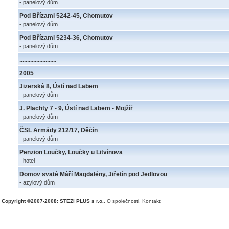
- panelový dům
Pod Břízami 5242-45, Chomutov
- panelový dům
Pod Břízami 5234-36, Chomutov
- panelový dům
........................
2005
Jizerská 8, Ústí nad Labem
- panelový dům
J. Plachty 7 - 9, Ústí nad Labem - Mojžíř
- panelový dům
ČSL Armády 212/17, Děčín
- panelový dům
Penzion Loučky, Loučky u Litvínova
- hotel
Domov svaté Máří Magdalény, Jiřetín pod Jedlovou
- azylový dům
Copyright ©2007-2008: STEZI PLUS s r.o.
,
O společnosti
,
Kontakt