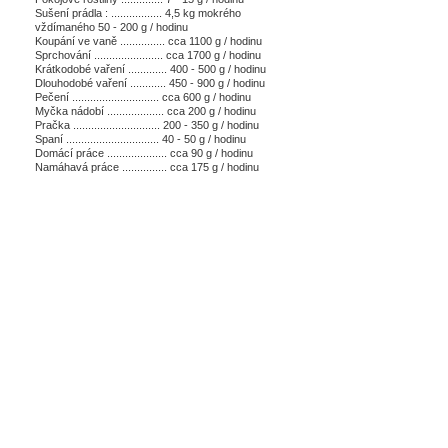
Sušení prádla : ................. 4,5 kg mokrého
vždímaného 50 - 200 g / hodinu
Koupání ve vaně ............... cca 1100 g / hodinu
Sprchování ....................... cca 1700 g / hodinu
Krátkodobé vaření ............. 400 - 500 g / hodinu
Dlouhodobé vaření ............ 450 - 900 g / hodinu
Pečení ............................. cca 600 g / hodinu
Myčka nádobí ................... cca 200 g / hodinu
Pračka ............................. 200 - 350 g / hodinu
Spaní ............................... 40 - 50 g / hodinu
Domácí práce .................... cca 90 g / hodinu
Namáhavá práce ............... cca 175 g / hodinu