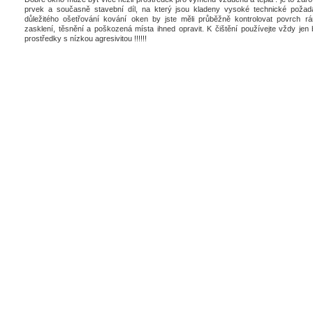
prvek a současně stavební díl, na který jsou kladeny vysoké technické poža
důležitého ošetřování kování oken by jste měli průběžně kontrolovat povrch rá
zasklení, těsnění a poškozená místa ihned opravit. K čištění používejte vždy jen 
prostředky s nízkou agresivitou !!!!!!