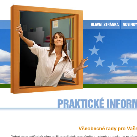
Všeobecné rady pro Vaše 
Dobré okno může být více nežli prostředek pro výměnu vzduchu a tepla : je to zá