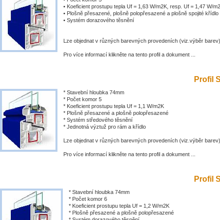
• Koeficient prostupu tepla Uf = 1,63 W/m2K, resp. Uf = 1,47 W/m
• Plošně přesazené, plošně polopřesazené a plošně spojité křídlo
• Systém dorazového těsnění
Lze objednat v různých barevných provedeních (viz.výběr barev
Pro více informací klikněte na tento profil a dokument ...
Profil 
* Stavební hloubka 74mm
* Počet komor 5
* Koeficient prostupu tepla Uf = 1,1 W/m2K
* Plošně přesazené a plošně polopřesazené
* Systém středového těsnění
* Jednotná výztuž pro rám a křídlo
Lze objednat v různých barevných provedeních (viz.výběr barev
Pro více informací klikněte na tento profil a dokument ...
Profil 
* Stavební hloubka 74mm
* Počet komor 6
* Koeficient prostupu tepla Uf = 1,2 W/m2K
* Plošně přesazené a plošně polopřesazené
* Systém dorazového těsnění