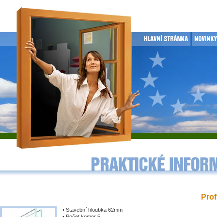
Prof
• Stavební hloubka 62mm
• Počet komor 5