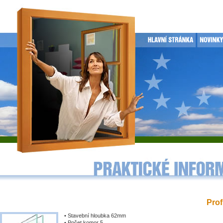
Prof
• Stavební hloubka 62mm
• Počet komor 5