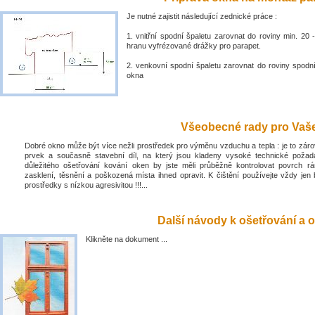
Je nutné zajistit následující zednické práce :
1. vnitřní spodní špaletu zarovnat do roviny min. 2
hranu vyfrézované drážky pro parapet.
2. venkovní spodní špaletu zarovnat do roviny spodn
okna
Všeobecné rady pro Vaše 
Dobré okno může být více nežli prostředek pro výměnu vzduchu a tepla : je to zá
prvek a současně stavební díl, na který jsou kladeny vysoké technické poža
důležitého ošetřování kování oken by jste měli průběžně kontrolovat povrch rá
zasklení, těsnění a poškozená místa ihned opravit. K čištění používejte vždy jen 
prostředky s nízkou agresivitou !!!...
Další návody k ošetřování a o
Klikněte na dokument ...