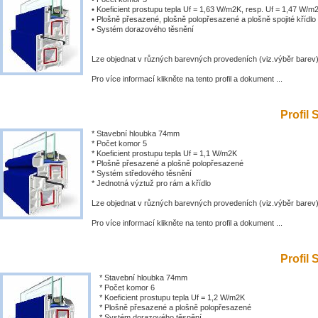
• Koeficient prostupu tepla Uf = 1,63 W/m2K, resp. Uf = 1,47 W/m
• Plošně přesazené, plošně polopřesazené a plošně spojité křídlo
• Systém dorazového těsnění
Lze objednat v různých barevných provedeních (viz.výběr barev
Pro více informací klikněte na tento profil a dokument ...
Profil 
* Stavební hloubka 74mm
* Počet komor 5
* Koeficient prostupu tepla Uf = 1,1 W/m2K
* Plošně přesazené a plošně polopřesazené
* Systém středového těsnění
* Jednotná výztuž pro rám a křídlo
Lze objednat v různých barevných provedeních (viz.výběr barev
Pro více informací klikněte na tento profil a dokument ...
Profil 
* Stavební hloubka 74mm
* Počet komor 6
* Koeficient prostupu tepla Uf = 1,2 W/m2K
* Plošně přesazené a plošně polopřesazené
* Systém dorazového těsnění