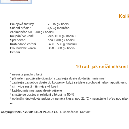
Kolik
Pokojové rostliny .............. 7 - 15 g / hodinu
Sušení prádla : ................. 4,5 kg mokrého
vždímaného 50 - 200 g / hodinu
Koupání ve vaně ............... cca 1100 g / hodinu
Sprchování ....................... cca 1700 g / hodinu
Krátkodobé vaření ............. 400 - 500 g / hodinu
Dlouhodobé vaření ............ 450 - 900 g / hodinu
Pečení .....
10 rad, jak snížit vlhkost 
* nesušte prádlo v bytě
* při vaření používejte digestoř a zavírejte dveře do dalších místností
* zavírejte za sebou dveře do koupelny, když se jdete sprchovat nebo napustit vanu
* čím více rostlin, tím více vlhkosti
* každou místnost pravidelně větrejte
* snažte se udržovat relativní vlhkost na 50 %
* optimální úpokojová teplota by neměla klesat pod 21 °C - nesnižujte ji přes noc nijak
...
Copyright ©2007-2008: STEZI PLUS s r.o.
,
O společnosti
,
Kontakt