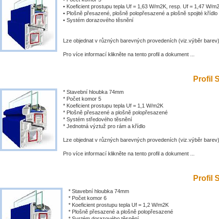
• Koeficient prostupu tepla Uf = 1,63 W/m2K, resp. Uf = 1,47 W/m
• Plošně přesazené, plošně polopřesazené a plošně spojité křídlo
• Systém dorazového těsnění
Lze objednat v různých barevných provedeních (viz.výběr barev
Pro více informací klikněte na tento profil a dokument ...
Profil 
* Stavební hloubka 74mm
* Počet komor 5
* Koeficient prostupu tepla Uf = 1,1 W/m2K
* Plošně přesazené a plošně polopřesazené
* Systém středového těsnění
* Jednotná výztuž pro rám a křídlo
Lze objednat v různých barevných provedeních (viz.výběr barev
Pro více informací klikněte na tento profil a dokument ...
Profil 
* Stavební hloubka 74mm
* Počet komor 6
* Koeficient prostupu tepla Uf = 1,2 W/m2K
* Plošně přesazené a plošně polopřesazené
* Systém dorazového těsnění