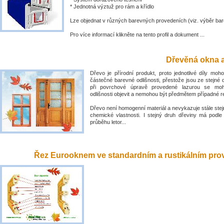
* Jednotná výztuž pro rám a křídlo
Lze objednat v různých barevných provedeních (viz. výběr bar
Pro více informací klikněte na tento profil a dokument ...
Dřevěná okna a
Dřevo je přírodní produkt, proto jednotlivé díly mo
částečné barevné odlišnosti, přestože jsou ze stejné 
při povrchové úpravě provedené lazurou se mo
odlišnosti objevit a nemohou být předmětem případné 
Dřevo není homogenní materiál a nevykazuje stále stejn
chemické vlastnosti. I stejný druh dřeviny má podle
průběhu letor...
Řez Eurooknem ve standardním a rustikálním prove