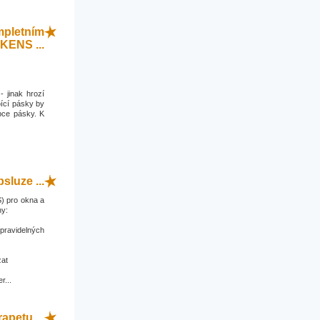
mpletním
KENS ...
- jinak hrozí
ící pásky by
bce pásky. K
sluze ...
) pro okna a
ny:
 pravidelných
zat
r...
apetu ...