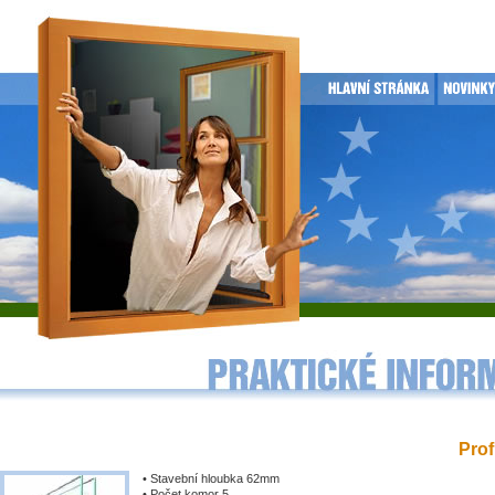
Prof
• Stavební hloubka 62mm
• Počet komor 5