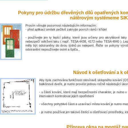
Pokyny pro údržbu dřevěných dílů opatřených ko
nátěrovým systémeme SIK
Prosím věnujte pozornost následujícím informacím:
- před aplikací omítek pečlivě zakryjte povrch rámů i křídel
- používejte jen ty lepící pásky, které jsou určeny pro akrylátové laky 
nebezpečí odtržení laku ( např. TESA 4438, 4172 nebo TESA 4840 ). Lep
měly být odstraněny do dvou týdnů po nalepení. Řiďte se pokyny výro
odstranění nepoužívejte ostré a špiča...
Návod k ošetřování a k ob
Aby byla zachována funkčnost otevíravě sklopného kování (OS
balkónové dveře, je nutno provést jednou ročně následující úko
- u částí kování, které mají bezpečnostní charakter, je nutno v
intervalech kontrolovat jejich opotřebení
- všechny pohyblivé části a uzavírací místa kování je nutno ma
- je nutno používat jen takové čistící a ošetřovací prostředky, kte
Příprava okna na montáž par