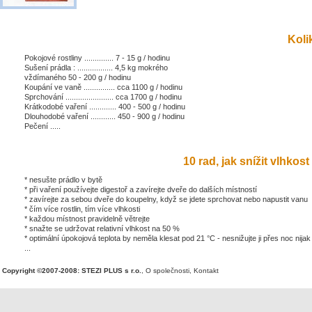
Kolik
Pokojové rostliny .............. 7 - 15 g / hodinu
Sušení prádla : ................. 4,5 kg mokrého
vždímaného 50 - 200 g / hodinu
Koupání ve vaně ............... cca 1100 g / hodinu
Sprchování ....................... cca 1700 g / hodinu
Krátkodobé vaření ............. 400 - 500 g / hodinu
Dlouhodobé vaření ............ 450 - 900 g / hodinu
Pečení .....
10 rad, jak snížit vlhkost 
* nesušte prádlo v bytě
* při vaření používejte digestoř a zavírejte dveře do dalších místností
* zavírejte za sebou dveře do koupelny, když se jdete sprchovat nebo napustit vanu
* čím více rostlin, tím více vlhkosti
* každou místnost pravidelně větrejte
* snažte se udržovat relativní vlhkost na 50 %
* optimální úpokojová teplota by neměla klesat pod 21 °C - nesnižujte ji přes noc nijak
...
Copyright ©2007-2008: STEZI PLUS s r.o.
,
O společnosti
,
Kontakt