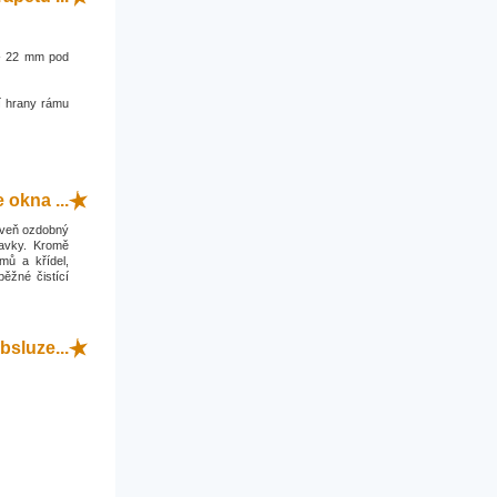
0 - 22 mm pod
í hrany rámu
okna ...
roveň ozdobný
davky. Kromě
mů a křídel,
běžné čistící
bsluze...