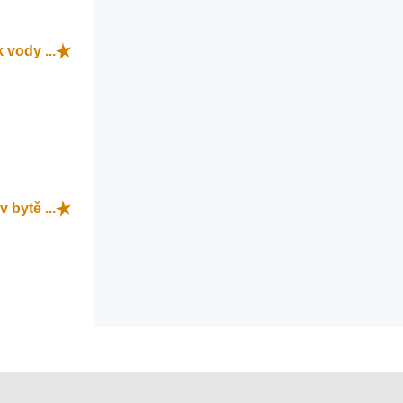
 vody ...
v bytě ...