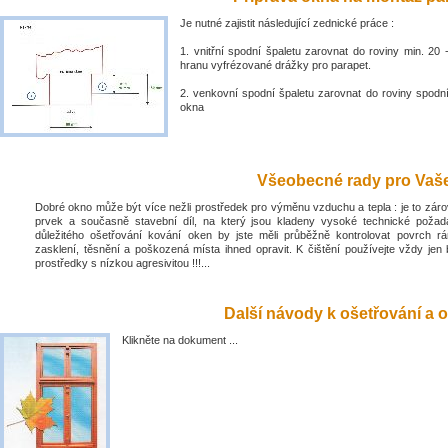
Je nutné zajistit následující zednické práce :
1. vnitřní spodní špaletu zarovnat do roviny min. 2
hranu vyfrézované drážky pro parapet.
2. venkovní spodní špaletu zarovnat do roviny spodn
okna
Všeobecné rady pro Vaše 
Dobré okno může být více nežli prostředek pro výměnu vzduchu a tepla : je to zá
prvek a současně stavební díl, na který jsou kladeny vysoké technické poža
důležitého ošetřování kování oken by jste měli průběžně kontrolovat povrch rá
zasklení, těsnění a poškozená místa ihned opravit. K čištění používejte vždy jen 
prostředky s nízkou agresivitou !!!...
Další návody k ošetřování a o
Klikněte na dokument ...