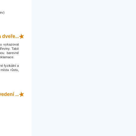
ev)
 dveře...
hou vykazovat
dřeviny. Také
hou barevné
reklamace.
é fyzikální a
 místa růstu,
dení ...