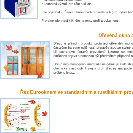
* Jednotná výztuž pro rám a křídlo
Lze objednat v různých barevných provedeních (viz. výběr bar
Pro více informací klikněte na tento profil a dokument ...
Dřevěná okna a
Dřevo je přírodní produkt, proto jednotlivé díly mo
částečné barevné odlišnosti, přestože jsou ze stejné 
při povrchové úpravě provedené lazurou se mo
odlišnosti objevit a nemohou být předmětem případné 
Dřevo není homogenní materiál a nevykazuje stále stejn
chemické vlastnosti. I stejný druh dřeviny má podle
průběhu letor...
Řez Eurooknem ve standardním a rustikálním prove