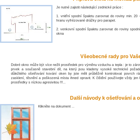
Je nutné zajistit následující zednické práce :
1. vnitřní spodní špaletu zarovnat do roviny min. 2
hranu vyfrézované drážky pro parapet.
2. venkovní spodní špaletu zarovnat do roviny spodn
okna
Všeobecné rady pro Vaše 
Dobré okno může být více nežli prostředek pro výměnu vzduchu a tepla : je to zá
prvek a současně stavební díl, na který jsou kladeny vysoké technické poža
důležitého ošetřování kování oken by jste měli průběžně kontrolovat povrch rá
zasklení, těsnění a poškozená místa ihned opravit. K čištění používejte vždy jen 
prostředky s nízkou agresivitou !!!...
Další návody k ošetřování a o
Klikněte na dokument ...