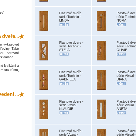
ev)
Plastové dveře -
Plastové dve
série Technic -
série Technic
LINDA
NORA
 dveře...
Plastové dveře -
Plastové dve
hou vykazovat
série Technic -
série Technic
dřeviny. Také
STELA
OLIVIE
hou barevné
reklamace.
é fyzikální a
 místa růstu,
Plastové dveře -
Plastové dve
série Technic -
série Vizual -
GABRIELA
DIANA
dení ...
Plastové dveře -
Plastové dve
série Vizual -
série Vizual -
KLAUDIE
ANETA
Plastové dveře -
Plastové dve
série Vizual -
série Vizual -