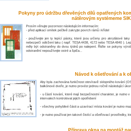
Pokyny pro údržbu dřevěných dílů opatřených ko
nátěrovým systémeme SIK
Prosím věnujte pozornost následujícím informacím:
- před aplikací omítek pečlivě zakryjte povrch rámů i křídel
- používejte jen ty lepící pásky, které jsou určeny pro akrylátové laky 
nebezpečí odtržení laku ( např. TESA 4438, 4172 nebo TESA 4840 ). Lep
měly být odstraněny do dvou týdnů po nalepení. Řiďte se pokyny výro
odstranění nepoužívejte ostré a špiča...
Návod k ošetřování a k ob
Aby byla zachována funkčnost otevíravě sklopného kování (OS
balkónové dveře, je nutno provést jednou ročně následující úko
- u částí kování, které mají bezpečnostní charakter, je nutno v
intervalech kontrolovat jejich opotřebení
- všechny pohyblivé části a uzavírací místa kování je nutno ma
- je nutno používat jen takové čistící a ošetřovací prostředky, kte
Příprava okna na montáž par