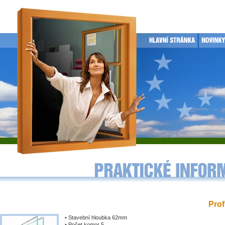
Prof
• Stavební hloubka 62mm
• Počet komor 5