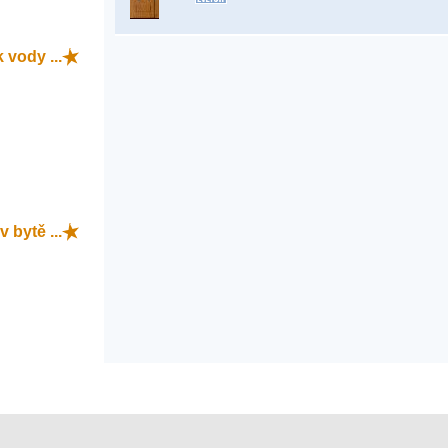
 vody ...
v bytě ...