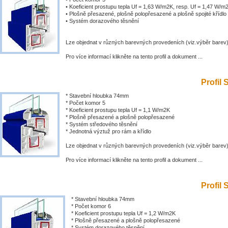
• Koeficient prostupu tepla Uf = 1,63 W/m2K, resp. Uf = 1,47 W/m
• Plošně přesazené, plošně polopřesazené a plošně spojité křídlo
• Systém dorazového těsnění
Lze objednat v různých barevných provedeních (viz.výběr barev
Pro více informací klikněte na tento profil a dokument ...
Profil 
* Stavební hloubka 74mm
* Počet komor 5
* Koeficient prostupu tepla Uf = 1,1 W/m2K
* Plošně přesazené a plošně polopřesazené
* Systém středového těsnění
* Jednotná výztuž pro rám a křídlo
Lze objednat v různých barevných provedeních (viz.výběr barev
Pro více informací klikněte na tento profil a dokument ...
Profil 
* Stavební hloubka 74mm
* Počet komor 6
* Koeficient prostupu tepla Uf = 1,2 W/m2K
* Plošně přesazené a plošně polopřesazené
* Systém dorazového těsnění