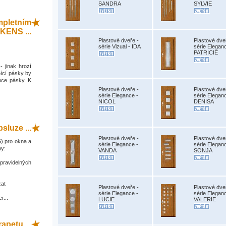
SANDRA
SYLVIE
mpletním
KENS ...
Plastové dveře -
Plastové dve
série Vizual - IDA
série Elegan
PATRICIE
- jinak hrozí
ící pásky by
bce pásky. K
Plastové dveře -
Plastové dve
série Elegance -
série Elegan
NICOL
DENISA
sluze ...
Plastové dveře -
Plastové dve
) pro okna a
série Elegance -
série Elegan
ny:
VANDA
SONJA
 pravidelných
zat
Plastové dveře -
Plastové dve
série Elegance -
série Elegan
r...
LUCIE
VALERIE
apetu ...