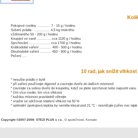
Kolik
Pokojové rostliny .............. 7 - 15 g / hodinu
Sušení prádla : ................. 4,5 kg mokrého
vždímaného 50 - 200 g / hodinu
Koupání ve vaně ............... cca 1100 g / hodinu
Sprchování ....................... cca 1700 g / hodinu
Krátkodobé vaření ............. 400 - 500 g / hodinu
Dlouhodobé vaření ............ 450 - 900 g / hodinu
Pečení .....
10 rad, jak snížit vlhkost 
* nesušte prádlo v bytě
* při vaření používejte digestoř a zavírejte dveře do dalších místností
* zavírejte za sebou dveře do koupelny, když se jdete sprchovat nebo napustit vanu
* čím více rostlin, tím více vlhkosti
* každou místnost pravidelně větrejte
* snažte se udržovat relativní vlhkost na 50 %
* optimální úpokojová teplota by neměla klesat pod 21 °C - nesnižujte ji přes noc nijak
...
Copyright ©2007-2008: STEZI PLUS s r.o.
,
O společnosti
,
Kontakt