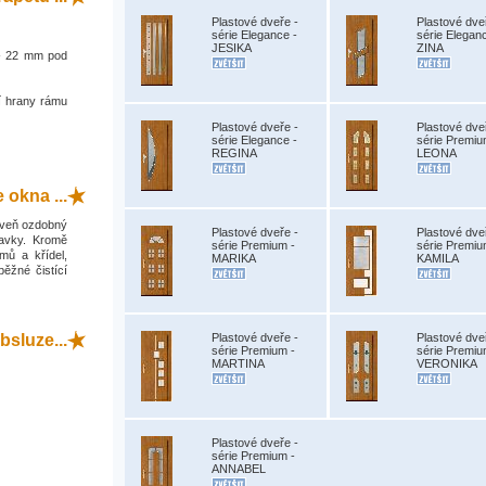
Plastové dveře -
Plastové dve
série Elegance -
série Elegan
JESIKA
ZINA
0 - 22 mm pod
í hrany rámu
Plastové dveře -
Plastové dve
série Elegance -
série Premiu
REGINA
LEONA
okna ...
roveň ozdobný
Plastové dveře -
Plastové dve
davky. Kromě
série Premium -
série Premiu
mů a křídel,
MARIKA
KAMILA
běžné čistící
bsluze...
Plastové dveře -
Plastové dve
série Premium -
série Premiu
MARTINA
VERONIKA
Plastové dveře -
série Premium -
ANNABEL