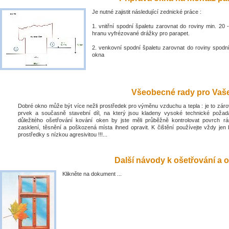
Je nutné zajistit následující zednické práce :
1. vnitřní spodní špaletu zarovnat do roviny min. 2
hranu vyfrézované drážky pro parapet.
2. venkovní spodní špaletu zarovnat do roviny spodn
okna
Všeobecné rady pro Vaše 
Dobré okno může být více nežli prostředek pro výměnu vzduchu a tepla : je to zá
prvek a současně stavební díl, na který jsou kladeny vysoké technické poža
důležitého ošetřování kování oken by jste měli průběžně kontrolovat povrch rá
zasklení, těsnění a poškozená místa ihned opravit. K čištění používejte vždy jen 
prostředky s nízkou agresivitou !!!...
Další návody k ošetřování a o
Klikněte na dokument ...