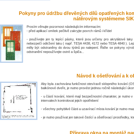
Pokyny pro údržbu dřevěných dílů opatřených ko
nátěrovým systémeme SIK
Prosím věnujte pozornost následujícím informacím:
- před aplikací omítek pečlivě zakryjte povrch rámů i křídel
- používejte jen ty lepící pásky, které jsou určeny pro akrylátové laky 
nebezpečí odtržení laku ( např. TESA 4438, 4172 nebo TESA 4840 ). Lep
měly být odstraněny do dvou týdnů po nalepení. Řiďte se pokyny výro
odstranění nepoužívejte ostré a špiča...
Návod k ošetřování a k ob
Aby byla zachována funkčnost otevíravě sklopného kování (OS
balkónové dveře, je nutno provést jednou ročně následující úko
- u částí kování, které mají bezpečnostní charakter, je nutno v
intervalech kontrolovat jejich opotřebení
- všechny pohyblivé části a uzavírací místa kování je nutno ma
- je nutno používat jen takové čistící a ošetřovací prostředky, kte
Příprava okna na montáž par