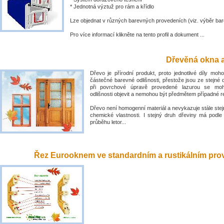
* Jednotná výztuž pro rám a křídlo
Lze objednat v různých barevných provedeních (viz. výběr bar
Pro více informací klikněte na tento profil a dokument ...
Dřevěná okna a
Dřevo je přírodní produkt, proto jednotlivé díly mo
částečné barevné odlišnosti, přestože jsou ze stejné 
při povrchové úpravě provedené lazurou se mo
odlišnosti objevit a nemohou být předmětem případné 
Dřevo není homogenní materiál a nevykazuje stále stejn
chemické vlastnosti. I stejný druh dřeviny má podle
průběhu letor...
Řez Eurooknem ve standardním a rustikálním prove