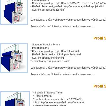
• Koeficient prostupu tepla Uf = 1,63 W/m2K, resp. Uf = 1,47 W/m
• Plošně přesazené, plošně polopřesazené a plošně spojité křídlo
• Systém dorazového těsnění
Lze objednat v různých barevných provedeních (viz.výběr barev
Pro více informací klikněte na tento profil a dokument ...
Profil 
* Stavební hloubka 74mm
* Počet komor 5
* Koeficient prostupu tepla Uf = 1,1 W/m2K
* Plošně přesazené a plošně polopřesazené
* Systém středového těsnění
* Jednotná výztuž pro rám a křídlo
Lze objednat v různých barevných provedeních (viz.výběr barev
Pro více informací klikněte na tento profil a dokument ...
Profil 
* Stavební hloubka 74mm
* Počet komor 6
* Koeficient prostupu tepla Uf = 1,2 W/m2K
* Plošně přesazené a plošně polopřesazené
* Systém dorazového těsnění