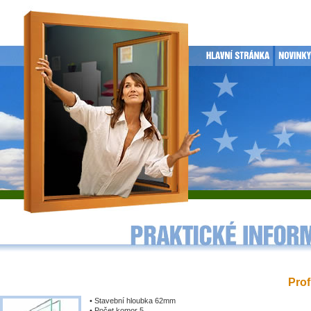
Prof
• Stavební hloubka 62mm
• Počet komor 5