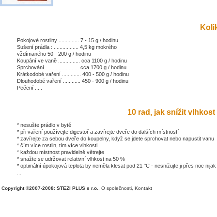
Kolik
Pokojové rostliny .............. 7 - 15 g / hodinu
Sušení prádla : ................. 4,5 kg mokrého
vždímaného 50 - 200 g / hodinu
Koupání ve vaně ............... cca 1100 g / hodinu
Sprchování ....................... cca 1700 g / hodinu
Krátkodobé vaření ............. 400 - 500 g / hodinu
Dlouhodobé vaření ............ 450 - 900 g / hodinu
Pečení .....
10 rad, jak snížit vlhkost 
* nesušte prádlo v bytě
* při vaření používejte digestoř a zavírejte dveře do dalších místností
* zavírejte za sebou dveře do koupelny, když se jdete sprchovat nebo napustit vanu
* čím více rostlin, tím více vlhkosti
* každou místnost pravidelně větrejte
* snažte se udržovat relativní vlhkost na 50 %
* optimální úpokojová teplota by neměla klesat pod 21 °C - nesnižujte ji přes noc nijak
...
Copyright ©2007-2008: STEZI PLUS s r.o.
,
O společnosti
,
Kontakt