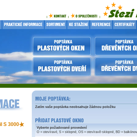
Zatím vaše poptávka neobsahuje žádnou položku
il S 3000
Vyberte požadované provedení
O = otevíravé, S = sklopné, OS = otevíravě-sklopné, BD = balkóno