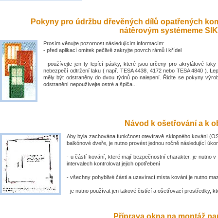
Pokyny pro údržbu dřevěných dílů opatřených ko
nátěrovým systémeme SIK
Prosím věnujte pozornost následujícím informacím:
- před aplikací omítek pečlivě zakryjte povrch rámů i křídel
- používejte jen ty lepící pásky, které jsou určeny pro akrylátové laky 
nebezpečí odtržení laku ( např. TESA 4438, 4172 nebo TESA 4840 ). Lep
měly být odstraněny do dvou týdnů po nalepení. Řiďte se pokyny výro
odstranění nepoužívejte ostré a špiča...
Návod k ošetřování a k ob
Aby byla zachována funkčnost otevíravě sklopného kování (OS
balkónové dveře, je nutno provést jednou ročně následující úko
- u částí kování, které mají bezpečnostní charakter, je nutno v
intervalech kontrolovat jejich opotřebení
- všechny pohyblivé části a uzavírací místa kování je nutno ma
- je nutno používat jen takové čistící a ošetřovací prostředky, kte
Příprava okna na montáž par