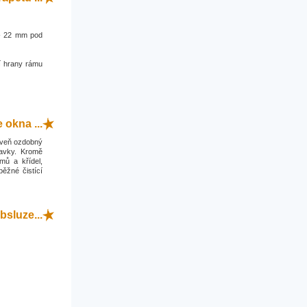
0 - 22 mm pod
í hrany rámu
okna ...
roveň ozdobný
davky. Kromě
mů a křídel,
běžné čistící
bsluze...