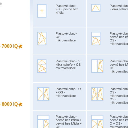
2K
Plastové okno -
Plastové okn
FIX - pevné bez
- klika nahoř
křídla
)
Plastové okno -
Plastové okn
OS -
pevné bez kř
mikroventilace
OS -
mikroventila
S 7000 IQ
Plastové okno - S
Plastové okn
klika nahoře + OS
pevné bez kř
mikroventilace
OS -
mikroventila
)
Plastové okno - O
Plastové okn
+ OS -
OS -
mikroventilace
mikroventila
OS -
mikroventila
S 8000 IQ
Plastové okno -
Plastové okn
pevné bez křídla +
pevné bez kř
pevné bez křídla +
O + OS -
OS -
mikroventila