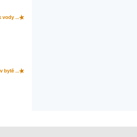
 vody ...
v bytě ...