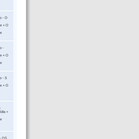
o - O
ce + O
ce
o -
ce + O
ce
o - S
ce + O
-
ídla +
ce
 - OS