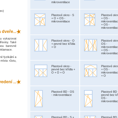
mikroventilace
ev)
Plastové okno - S
Plastové okn
+ O + OS -
+ OS -
mikroventilace
mikroventila
+ OS -
mikroventila
 dveře...
hou vykazovat
Plastové okno - O
Plastové okn
dřeviny. Také
+ pevné bez křídla
OS -
hou barevné
+ O
mikroventila
reklamace.
+ OS -
mikroventila
é fyzikální a
 místa růstu,
Plastové okno -
Plastové okn
pevné bez křídla +
+ OS -
O + O + O
mikroventila
+ O
dení ...
Plastové BD - OS
Plastové BD 
- mikroventilace
pevné bez kř
OS -
mikroventila
Plastové BD - S +
Plastové BD