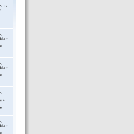
o - S
e
o -
ídla +
ce
o -
ídla +
ce
o -
ce +
ce
o -
ídla +
ce