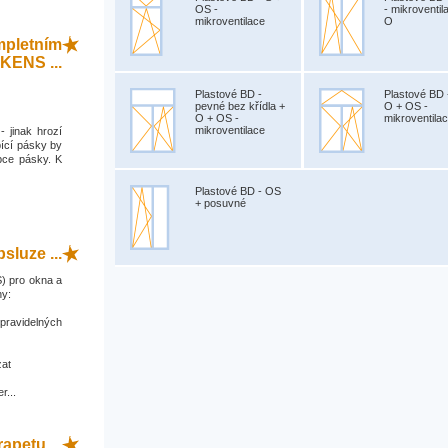
OS -
- mikroventil
mikroventilace
O
mpletním
KENS ...
Plastové BD -
Plastové BD 
pevné bez křídla +
O + OS -
O + OS -
mikroventila
mikroventilace
- jinak hrozí
ící pásky by
bce pásky. K
Plastové BD - OS
+ posuvné
sluze ...
) pro okna a
ny:
 pravidelných
zat
r...
apetu ...