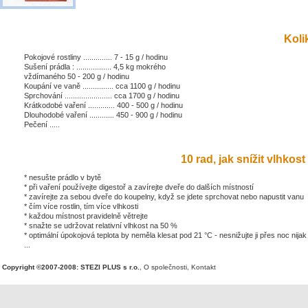
Kolik
Pokojové rostliny .............. 7 - 15 g / hodinu
Sušení prádla : ................. 4,5 kg mokrého
vždímaného 50 - 200 g / hodinu
Koupání ve vaně ............... cca 1100 g / hodinu
Sprchování ....................... cca 1700 g / hodinu
Krátkodobé vaření ............. 400 - 500 g / hodinu
Dlouhodobé vaření ............ 450 - 900 g / hodinu
Pečení .....
10 rad, jak snížit vlhkost 
* nesušte prádlo v bytě
* při vaření používejte digestoř a zavírejte dveře do dalších místností
* zavírejte za sebou dveře do koupelny, když se jdete sprchovat nebo napustit vanu
* čím více rostlin, tím více vlhkosti
* každou místnost pravidelně větrejte
* snažte se udržovat relativní vlhkost na 50 %
* optimální úpokojová teplota by neměla klesat pod 21 °C - nesnižujte ji přes noc nijak
...
Copyright ©2007-2008: STEZI PLUS s r.o.
,
O společnosti
,
Kontakt