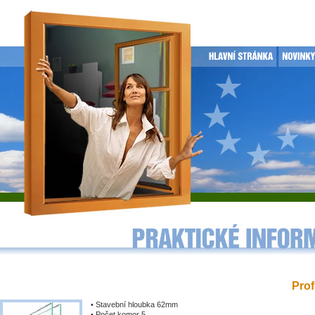
Prof
• Stavební hloubka 62mm
• Počet komor 5