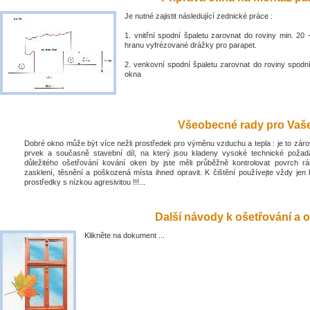
Je nutné zajistit následující zednické práce :
1. vnitřní spodní špaletu zarovnat do roviny min. 2
hranu vyfrézované drážky pro parapet.
2. venkovní spodní špaletu zarovnat do roviny spodn
okna
Všeobecné rady pro Vaše 
Dobré okno může být více nežli prostředek pro výměnu vzduchu a tepla : je to zá
prvek a současně stavební díl, na který jsou kladeny vysoké technické poža
důležitého ošetřování kování oken by jste měli průběžně kontrolovat povrch rá
zasklení, těsnění a poškozená místa ihned opravit. K čištění používejte vždy jen 
prostředky s nízkou agresivitou !!!...
Další návody k ošetřování a o
Klikněte na dokument ...