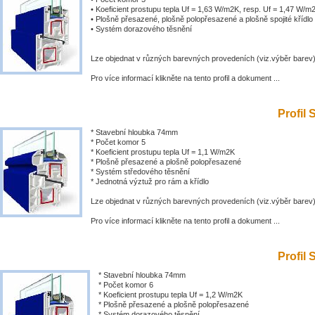
• Koeficient prostupu tepla Uf = 1,63 W/m2K, resp. Uf = 1,47 W/m
• Plošně přesazené, plošně polopřesazené a plošně spojité křídlo
• Systém dorazového těsnění
Lze objednat v různých barevných provedeních (viz.výběr barev
Pro více informací klikněte na tento profil a dokument ...
Profil 
* Stavební hloubka 74mm
* Počet komor 5
* Koeficient prostupu tepla Uf = 1,1 W/m2K
* Plošně přesazené a plošně polopřesazené
* Systém středového těsnění
* Jednotná výztuž pro rám a křídlo
Lze objednat v různých barevných provedeních (viz.výběr barev
Pro více informací klikněte na tento profil a dokument ...
Profil 
* Stavební hloubka 74mm
* Počet komor 6
* Koeficient prostupu tepla Uf = 1,2 W/m2K
* Plošně přesazené a plošně polopřesazené
* Systém dorazového těsnění