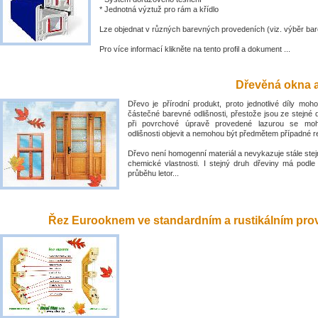
* Jednotná výztuž pro rám a křídlo
Lze objednat v různých barevných provedeních (viz. výběr bar
Pro více informací klikněte na tento profil a dokument ...
Dřevěná okna a
Dřevo je přírodní produkt, proto jednotlivé díly mo
částečné barevné odlišnosti, přestože jsou ze stejné 
při povrchové úpravě provedené lazurou se mo
odlišnosti objevit a nemohou být předmětem případné 
Dřevo není homogenní materiál a nevykazuje stále stejn
chemické vlastnosti. I stejný druh dřeviny má podle
průběhu letor...
Řez Eurooknem ve standardním a rustikálním prove