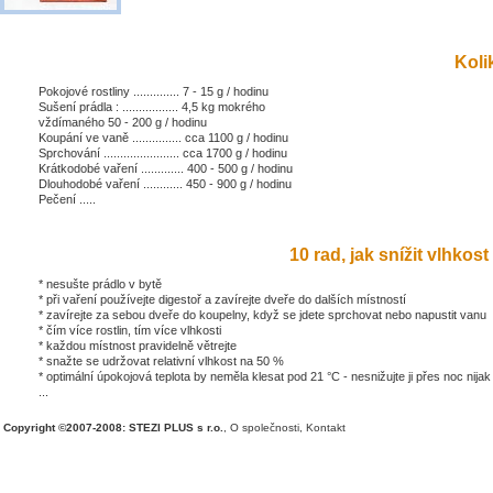
Kolik
Pokojové rostliny .............. 7 - 15 g / hodinu
Sušení prádla : ................. 4,5 kg mokrého
vždímaného 50 - 200 g / hodinu
Koupání ve vaně ............... cca 1100 g / hodinu
Sprchování ....................... cca 1700 g / hodinu
Krátkodobé vaření ............. 400 - 500 g / hodinu
Dlouhodobé vaření ............ 450 - 900 g / hodinu
Pečení .....
10 rad, jak snížit vlhkost 
* nesušte prádlo v bytě
* při vaření používejte digestoř a zavírejte dveře do dalších místností
* zavírejte za sebou dveře do koupelny, když se jdete sprchovat nebo napustit vanu
* čím více rostlin, tím více vlhkosti
* každou místnost pravidelně větrejte
* snažte se udržovat relativní vlhkost na 50 %
* optimální úpokojová teplota by neměla klesat pod 21 °C - nesnižujte ji přes noc nijak
...
Copyright ©2007-2008: STEZI PLUS s r.o.
,
O společnosti
,
Kontakt