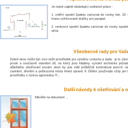
Je nutné zajistit následující zednické práce :
1. vnitřní spodní špaletu zarovnat do roviny min. 2
hranu vyfrézované drážky pro parapet.
2. venkovní spodní špaletu zarovnat do roviny spodn
okna
Všeobecné rady pro Vaše 
Dobré okno může být více nežli prostředek pro výměnu vzduchu a tepla : je to zá
prvek a současně stavební díl, na který jsou kladeny vysoké technické poža
důležitého ošetřování kování oken by jste měli průběžně kontrolovat povrch rá
zasklení, těsnění a poškozená místa ihned opravit. K čištění používejte vždy jen 
prostředky s nízkou agresivitou !!!...
Další návody k ošetřování a o
Klikněte na dokument ...