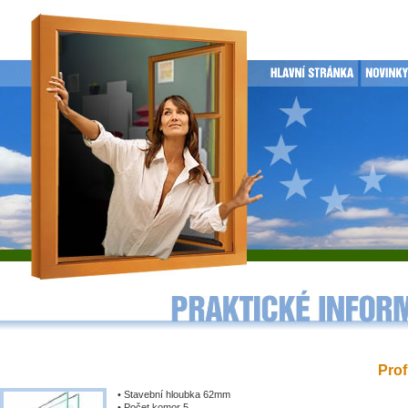
Prof
• Stavební hloubka 62mm
• Počet komor 5