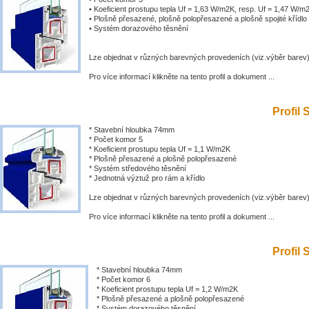
• Koeficient prostupu tepla Uf = 1,63 W/m2K, resp. Uf = 1,47 W/m
• Plošně přesazené, plošně polopřesazené a plošně spojité křídlo
• Systém dorazového těsnění
Lze objednat v různých barevných provedeních (viz.výběr barev
Pro více informací klikněte na tento profil a dokument ...
Profil 
* Stavební hloubka 74mm
* Počet komor 5
* Koeficient prostupu tepla Uf = 1,1 W/m2K
* Plošně přesazené a plošně polopřesazené
* Systém středového těsnění
* Jednotná výztuž pro rám a křídlo
Lze objednat v různých barevných provedeních (viz.výběr barev
Pro více informací klikněte na tento profil a dokument ...
Profil 
* Stavební hloubka 74mm
* Počet komor 6
* Koeficient prostupu tepla Uf = 1,2 W/m2K
* Plošně přesazené a plošně polopřesazené
* Systém dorazového těsnění