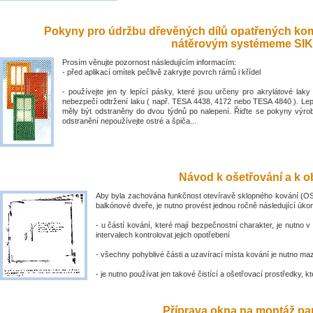
Pokyny pro údržbu dřevěných dílů opatřených ko
nátěrovým systémeme SIK
Prosím věnujte pozornost následujícím informacím:
- před aplikací omítek pečlivě zakryjte povrch rámů i křídel
- používejte jen ty lepící pásky, které jsou určeny pro akrylátové laky 
nebezpečí odtržení laku ( např. TESA 4438, 4172 nebo TESA 4840 ). Lep
měly být odstraněny do dvou týdnů po nalepení. Řiďte se pokyny výro
odstranění nepoužívejte ostré a špiča...
Návod k ošetřování a k ob
Aby byla zachována funkčnost otevíravě sklopného kování (OS
balkónové dveře, je nutno provést jednou ročně následující úko
- u částí kování, které mají bezpečnostní charakter, je nutno v
intervalech kontrolovat jejich opotřebení
- všechny pohyblivé části a uzavírací místa kování je nutno ma
- je nutno používat jen takové čistící a ošetřovací prostředky, kte
Příprava okna na montáž par