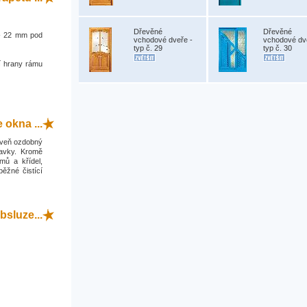
Dřevěné
Dřevěné
0 - 22 mm pod
vchodové dveře -
vchodové dv
typ č. 29
typ č. 30
í hrany rámu
okna ...
roveň ozdobný
davky. Kromě
mů a křídel,
běžné čistící
bsluze...