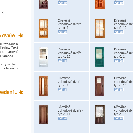
ev)
Dřevěné
Dřevěné
vchodové dveře -
vchodové dv
typ č. 11
typ č. 12
 dveře...
hou vykazovat
dřeviny. Také
Dřevěné
Dřevěné
hou barevné
vchodové dveře -
vchodové dv
reklamace.
typ č. 13
typ č. 14
é fyzikální a
 místa růstu,
Dřevěné
Dřevěné
vchodové dveře -
vchodové dv
typ č. 15
typ č. 16
dení ...
Dřevěné
Dřevěné
vchodové dveře -
vchodové dv
typ č. 17
typ č. 18