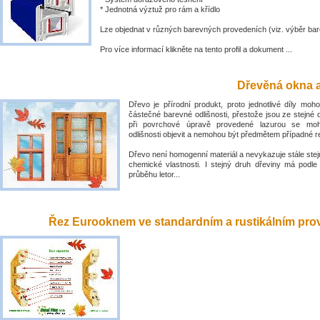
* Jednotná výztuž pro rám a křídlo
Lze objednat v různých barevných provedeních (viz. výběr bar
Pro více informací klikněte na tento profil a dokument ...
Dřevěná okna a
Dřevo je přírodní produkt, proto jednotlivé díly mo
částečné barevné odlišnosti, přestože jsou ze stejné 
při povrchové úpravě provedené lazurou se mo
odlišnosti objevit a nemohou být předmětem případné 
Dřevo není homogenní materiál a nevykazuje stále stejn
chemické vlastnosti. I stejný druh dřeviny má podle
průběhu letor...
Řez Eurooknem ve standardním a rustikálním prove