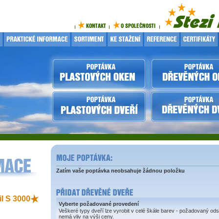
Zatím vaše poptávka neobsahuje žádnou položku
il S 3000
Vyberte požadované provedení
Veškeré typy dveří lze vyrobit v celé škále barev - požadovaný ods
nemá vliv na výši ceny.