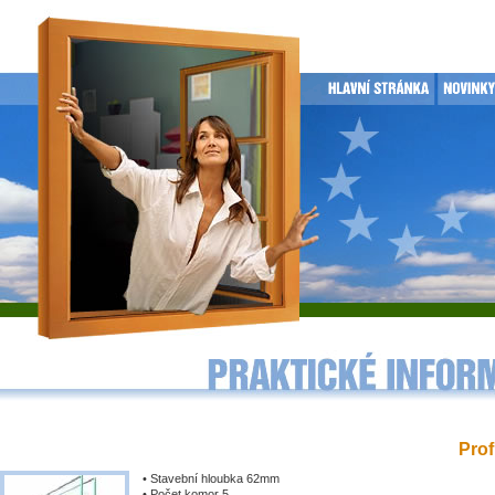
Prof
• Stavební hloubka 62mm
• Počet komor 5