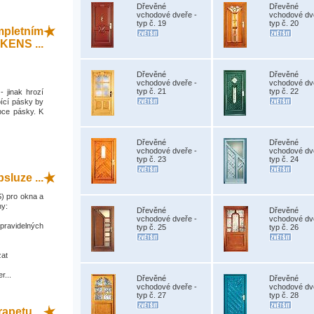
Dřevěné
Dřevěné
vchodové dveře -
vchodové dv
typ č. 19
typ č. 20
mpletním
KENS ...
Dřevěné
Dřevěné
vchodové dveře -
vchodové dv
typ č. 21
typ č. 22
- jinak hrozí
ící pásky by
bce pásky. K
Dřevěné
Dřevěné
vchodové dveře -
vchodové dv
typ č. 23
typ č. 24
sluze ...
) pro okna a
ny:
Dřevěné
Dřevěné
vchodové dveře -
vchodové dv
 pravidelných
typ č. 25
typ č. 26
zat
r...
Dřevěné
Dřevěné
vchodové dveře -
vchodové dv
typ č. 27
typ č. 28
apetu ...