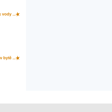
 vody ...
v bytě ...