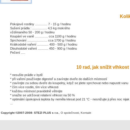
Kolik
Pokojové rostliny .............. 7 - 15 g / hodinu
Sušení prádla : ................. 4,5 kg mokrého
vždímaného 50 - 200 g / hodinu
Koupání ve vaně ............... cca 1100 g / hodinu
Sprchování ....................... cca 1700 g / hodinu
Krátkodobé vaření ............. 400 - 500 g / hodinu
Dlouhodobé vaření ............ 450 - 900 g / hodinu
Pečení .....
10 rad, jak snížit vlhkost 
* nesušte prádlo v bytě
* při vaření používejte digestoř a zavírejte dveře do dalších místností
* zavírejte za sebou dveře do koupelny, když se jdete sprchovat nebo napustit vanu
* čím více rostlin, tím více vlhkosti
* každou místnost pravidelně větrejte
* snažte se udržovat relativní vlhkost na 50 %
* optimální úpokojová teplota by neměla klesat pod 21 °C - nesnižujte ji přes noc nijak
...
Copyright ©2007-2008: STEZI PLUS s r.o.
,
O společnosti
,
Kontakt