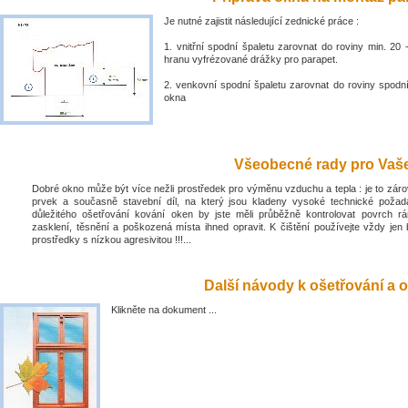
Je nutné zajistit následující zednické práce :
1. vnitřní spodní špaletu zarovnat do roviny min. 2
hranu vyfrézované drážky pro parapet.
2. venkovní spodní špaletu zarovnat do roviny spodn
okna
Všeobecné rady pro Vaše 
Dobré okno může být více nežli prostředek pro výměnu vzduchu a tepla : je to zá
prvek a současně stavební díl, na který jsou kladeny vysoké technické poža
důležitého ošetřování kování oken by jste měli průběžně kontrolovat povrch rá
zasklení, těsnění a poškozená místa ihned opravit. K čištění používejte vždy jen 
prostředky s nízkou agresivitou !!!...
Další návody k ošetřování a o
Klikněte na dokument ...