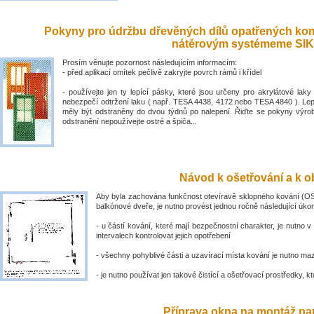
Pokyny pro údržbu dřevěných dílů opatřených ko
nátěrovým systémeme SIK
Prosím věnujte pozornost následujícím informacím:
- před aplikací omítek pečlivě zakryjte povrch rámů i křídel
- používejte jen ty lepící pásky, které jsou určeny pro akrylátové laky 
nebezpečí odtržení laku ( např. TESA 4438, 4172 nebo TESA 4840 ). Lep
měly být odstraněny do dvou týdnů po nalepení. Řiďte se pokyny výro
odstranění nepoužívejte ostré a špiča...
Návod k ošetřování a k ob
Aby byla zachována funkčnost otevíravě sklopného kování (OS
balkónové dveře, je nutno provést jednou ročně následující úko
- u částí kování, které mají bezpečnostní charakter, je nutno v
intervalech kontrolovat jejich opotřebení
- všechny pohyblivé části a uzavírací místa kování je nutno ma
- je nutno používat jen takové čistící a ošetřovací prostředky, kte
Příprava okna na montáž par