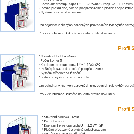
• Koeficient prostupu tepla Uf = 1,63 W/m2K, resp. Uf = 1,47 W/m
• Plošně přesazené, plošně polopřesazené a plošně spojité křídlo
• Systém dorazového těsnění
Lze objednat v různých barevných provedeních (viz.výběr barev
Pro více informací klikněte na tento profil a dokument ...
Profil 
* Stavební hloubka 74mm
* Počet komor 5
* Koeficient prostupu tepla Uf = 1,1 W/m2K
* Plošně přesazené a plošně polopřesazené
* Systém středového těsnění
* Jednotná výztuž pro rám a křídlo
Lze objednat v různých barevných provedeních (viz.výběr barev
Pro více informací klikněte na tento profil a dokument ...
Profil 
* Stavební hloubka 74mm
* Počet komor 6
* Koeficient prostupu tepla Uf = 1,2 W/m2K
* Plošně přesazené a plošně polopřesazené
* Systém dorazového těsnění