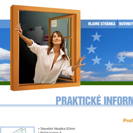
Prof
• Stavební hloubka 62mm
• Počet komor 5