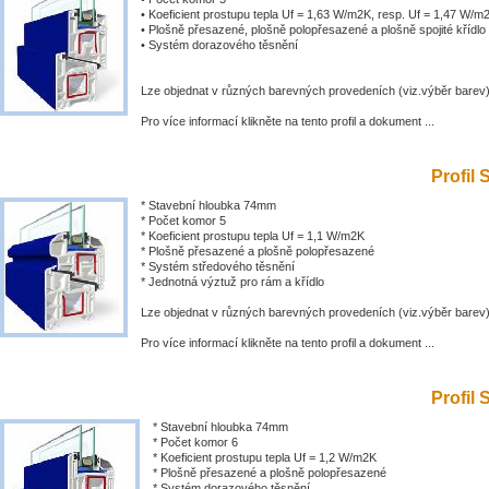
• Koeficient prostupu tepla Uf = 1,63 W/m2K, resp. Uf = 1,47 W/m
• Plošně přesazené, plošně polopřesazené a plošně spojité křídlo
• Systém dorazového těsnění
Lze objednat v různých barevných provedeních (viz.výběr barev
Pro více informací klikněte na tento profil a dokument ...
Profil 
* Stavební hloubka 74mm
* Počet komor 5
* Koeficient prostupu tepla Uf = 1,1 W/m2K
* Plošně přesazené a plošně polopřesazené
* Systém středového těsnění
* Jednotná výztuž pro rám a křídlo
Lze objednat v různých barevných provedeních (viz.výběr barev
Pro více informací klikněte na tento profil a dokument ...
Profil 
* Stavební hloubka 74mm
* Počet komor 6
* Koeficient prostupu tepla Uf = 1,2 W/m2K
* Plošně přesazené a plošně polopřesazené
* Systém dorazového těsnění