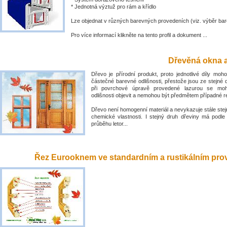
* Jednotná výztuž pro rám a křídlo
Lze objednat v různých barevných provedeních (viz. výběr bar
Pro více informací klikněte na tento profil a dokument ...
Dřevěná okna a
Dřevo je přírodní produkt, proto jednotlivé díly mo
částečné barevné odlišnosti, přestože jsou ze stejné 
při povrchové úpravě provedené lazurou se mo
odlišnosti objevit a nemohou být předmětem případné 
Dřevo není homogenní materiál a nevykazuje stále stejn
chemické vlastnosti. I stejný druh dřeviny má podle
průběhu letor...
Řez Eurooknem ve standardním a rustikálním prove