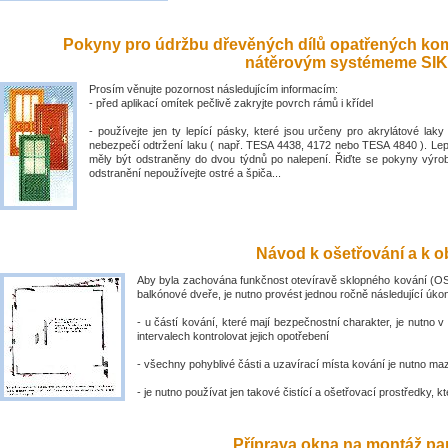
Pokyny pro údržbu dřevěných dílů opatřených ko
nátěrovým systémeme SIK
Prosím věnujte pozornost následujícím informacím:
- před aplikací omítek pečlivě zakryjte povrch rámů i křídel
- používejte jen ty lepící pásky, které jsou určeny pro akrylátové laky 
nebezpečí odtržení laku ( např. TESA 4438, 4172 nebo TESA 4840 ). Lep
měly být odstraněny do dvou týdnů po nalepení. Řiďte se pokyny výro
odstranění nepoužívejte ostré a špiča...
Návod k ošetřování a k ob
Aby byla zachována funkčnost otevíravě sklopného kování (OS
balkónové dveře, je nutno provést jednou ročně následující úko
- u částí kování, které mají bezpečnostní charakter, je nutno v
intervalech kontrolovat jejich opotřebení
- všechny pohyblivé části a uzavírací místa kování je nutno ma
- je nutno používat jen takové čistící a ošetřovací prostředky, kte
Příprava okna na montáž par