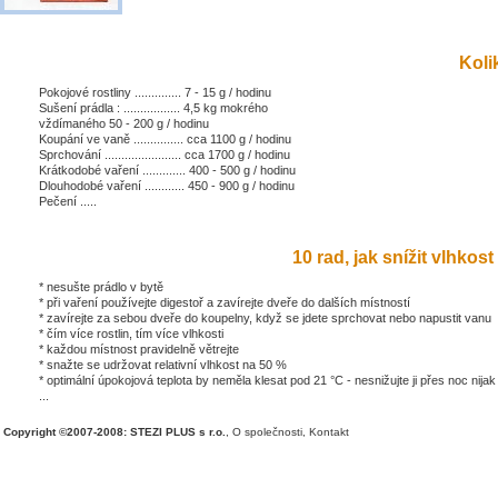
Kolik
Pokojové rostliny .............. 7 - 15 g / hodinu
Sušení prádla : ................. 4,5 kg mokrého
vždímaného 50 - 200 g / hodinu
Koupání ve vaně ............... cca 1100 g / hodinu
Sprchování ....................... cca 1700 g / hodinu
Krátkodobé vaření ............. 400 - 500 g / hodinu
Dlouhodobé vaření ............ 450 - 900 g / hodinu
Pečení .....
10 rad, jak snížit vlhkost 
* nesušte prádlo v bytě
* při vaření používejte digestoř a zavírejte dveře do dalších místností
* zavírejte za sebou dveře do koupelny, když se jdete sprchovat nebo napustit vanu
* čím více rostlin, tím více vlhkosti
* každou místnost pravidelně větrejte
* snažte se udržovat relativní vlhkost na 50 %
* optimální úpokojová teplota by neměla klesat pod 21 °C - nesnižujte ji přes noc nijak
...
Copyright ©2007-2008: STEZI PLUS s r.o.
,
O společnosti
,
Kontakt