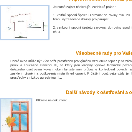
Je nutné zajistit následující zednické práce :
1. vnitřní spodní špaletu zarovnat do roviny min. 2
hranu vyfrézované drážky pro parapet.
2. venkovní spodní špaletu zarovnat do roviny spodn
okna
Všeobecné rady pro Vaše 
Dobré okno může být více nežli prostředek pro výměnu vzduchu a tepla : je to zá
prvek a současně stavební díl, na který jsou kladeny vysoké technické poža
důležitého ošetřování kování oken by jste měli průběžně kontrolovat povrch rá
zasklení, těsnění a poškozená místa ihned opravit. K čištění používejte vždy jen 
prostředky s nízkou agresivitou !!!...
Další návody k ošetřování a o
Klikněte na dokument ...