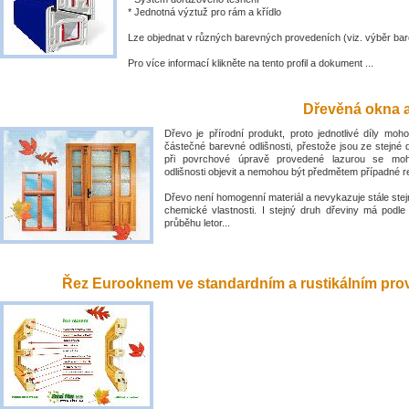
* Jednotná výztuž pro rám a křídlo
Lze objednat v různých barevných provedeních (viz. výběr bar
Pro více informací klikněte na tento profil a dokument ...
Dřevěná okna a
Dřevo je přírodní produkt, proto jednotlivé díly mo
částečné barevné odlišnosti, přestože jsou ze stejné 
při povrchové úpravě provedené lazurou se mo
odlišnosti objevit a nemohou být předmětem případné 
Dřevo není homogenní materiál a nevykazuje stále stejn
chemické vlastnosti. I stejný druh dřeviny má podle
průběhu letor...
Řez Eurooknem ve standardním a rustikálním prove