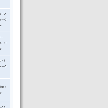
o - O
ce + O
ce
o -
ce + O
ce
o - S
ce + O
-
ídla +
ce
- OS