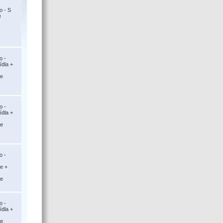
o - S
e
o -
ídla +
ce
o -
ídla +
ce
o -
ce +
ce
o -
ídla +
ce