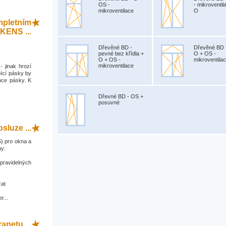
OS -
- mikroventil
mikroventilace
O
mpletním
KENS ...
Dřevěné BD -
Dřevěné BD 
pevné bez křídla +
O + OS -
O + OS -
mikroventila
mikroventilace
- jinak hrozí
ící pásky by
bce pásky. K
Dřevné BD - OS +
posuvné
sluze ...
) pro okna a
ny:
 pravidelných
zat
r...
apetu ...