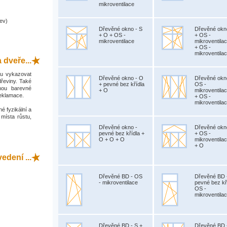
mikroventilace
ev)
Dřevěné okno - S
Dřevěné okn
+ O + OS -
+ OS -
mikroventilace
mikroventila
+ OS -
mikroventila
 dveře...
hou vykazovat
Dřevěné okno - O
Dřevěné okn
dřeviny. Také
+ pevné bez křídla
OS -
hou barevné
+ O
mikroventila
reklamace.
+ OS -
mikroventila
é fyzikální a
 místa růstu,
Dřevěné okno -
Dřevěné okn
pevné bez křídla +
+ OS -
O + O + O
mikroventila
+ O
dení ...
Dřevěné BD - OS
Dřevěné BD 
- mikroventilace
pevné bez kř
OS -
mikroventila
Dřevěné BD - S +
Dřevěné BD 