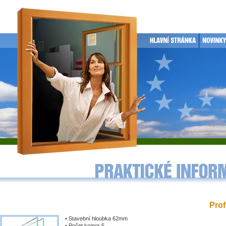
Prof
• Stavební hloubka 62mm
• Počet komor 5