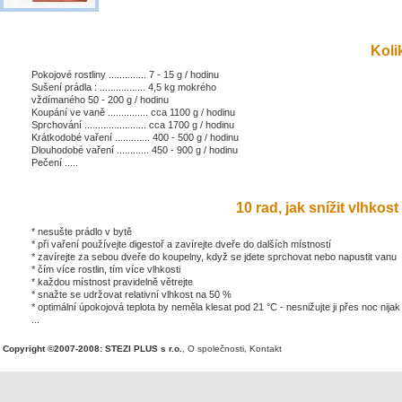
Kolik
Pokojové rostliny .............. 7 - 15 g / hodinu
Sušení prádla : ................. 4,5 kg mokrého
vždímaného 50 - 200 g / hodinu
Koupání ve vaně ............... cca 1100 g / hodinu
Sprchování ....................... cca 1700 g / hodinu
Krátkodobé vaření ............. 400 - 500 g / hodinu
Dlouhodobé vaření ............ 450 - 900 g / hodinu
Pečení .....
10 rad, jak snížit vlhkost 
* nesušte prádlo v bytě
* při vaření používejte digestoř a zavírejte dveře do dalších místností
* zavírejte za sebou dveře do koupelny, když se jdete sprchovat nebo napustit vanu
* čím více rostlin, tím více vlhkosti
* každou místnost pravidelně větrejte
* snažte se udržovat relativní vlhkost na 50 %
* optimální úpokojová teplota by neměla klesat pod 21 °C - nesnižujte ji přes noc nijak
...
Copyright ©2007-2008: STEZI PLUS s r.o.
,
O společnosti
,
Kontakt