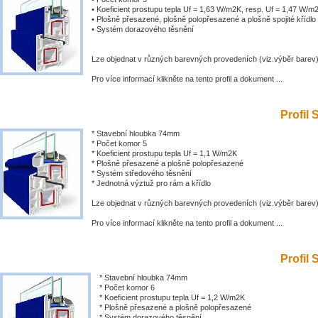
• Koeficient prostupu tepla Uf = 1,63 W/m2K, resp. Uf = 1,47 W/m
• Plošně přesazené, plošně polopřesazené a plošně spojité křídlo
• Systém dorazového těsnění
Lze objednat v různých barevných provedeních (viz.výběr barev
Pro více informací klikněte na tento profil a dokument ...
Profil 
* Stavební hloubka 74mm
* Počet komor 5
* Koeficient prostupu tepla Uf = 1,1 W/m2K
* Plošně přesazené a plošně polopřesazené
* Systém středového těsnění
* Jednotná výztuž pro rám a křídlo
Lze objednat v různých barevných provedeních (viz.výběr barev
Pro více informací klikněte na tento profil a dokument ...
Profil 
* Stavební hloubka 74mm
* Počet komor 6
* Koeficient prostupu tepla Uf = 1,2 W/m2K
* Plošně přesazené a plošně polopřesazené
* Systém dorazového těsnění