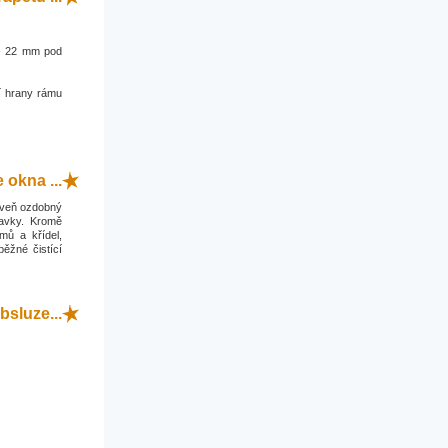
0 - 22 mm pod
í hrany rámu
okna ...
roveň ozdobný
davky. Kromě
mů a křídel,
běžné čistící
bsluze...