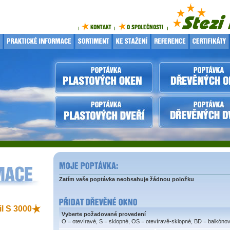
Zatím vaše poptávka neobsahuje žádnou položku
il S 3000
Vyberte požadované provedení
O = otevíravé, S = sklopné, OS = otevíravě-sklopné, BD = balkóno