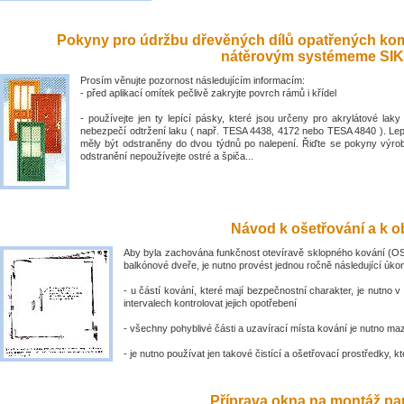
Pokyny pro údržbu dřevěných dílů opatřených ko
nátěrovým systémeme SIK
Prosím věnujte pozornost následujícím informacím:
- před aplikací omítek pečlivě zakryjte povrch rámů i křídel
- používejte jen ty lepící pásky, které jsou určeny pro akrylátové laky 
nebezpečí odtržení laku ( např. TESA 4438, 4172 nebo TESA 4840 ). Lep
měly být odstraněny do dvou týdnů po nalepení. Řiďte se pokyny výro
odstranění nepoužívejte ostré a špiča...
Návod k ošetřování a k ob
Aby byla zachována funkčnost otevíravě sklopného kování (OS
balkónové dveře, je nutno provést jednou ročně následující úko
- u částí kování, které mají bezpečnostní charakter, je nutno v
intervalech kontrolovat jejich opotřebení
- všechny pohyblivé části a uzavírací místa kování je nutno ma
- je nutno používat jen takové čistící a ošetřovací prostředky, kte
Příprava okna na montáž par