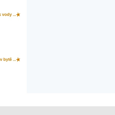
 vody ...
v bytě ...