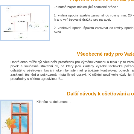
Je nutné zajistit následující zednické práce :
1. vnitřní spodní špaletu zarovnat do roviny min. 2
hranu vyfrézované drážky pro parapet.
2. venkovní spodní špaletu zarovnat do roviny spodn
okna
Všeobecné rady pro Vaše 
Dobré okno může být více nežli prostředek pro výměnu vzduchu a tepla : je to zá
prvek a současně stavební díl, na který jsou kladeny vysoké technické poža
důležitého ošetřování kování oken by jste měli průběžně kontrolovat povrch rá
zasklení, těsnění a poškozená místa ihned opravit. K čištění používejte vždy jen 
prostředky s nízkou agresivitou !!!...
Další návody k ošetřování a o
Klikněte na dokument ...