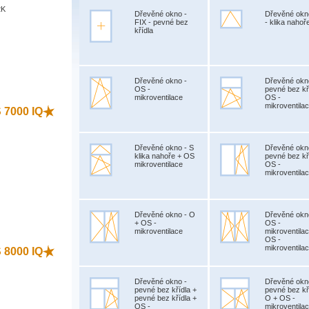
2K
Dřevěné okno -
Dřevěné okn
FIX - pevné bez
- klika nahoř
křídla
)
Dřevěné okno -
Dřevěné okn
OS -
pevné bez kř
mikroventilace
OS -
mikroventila
S 7000 IQ
Dřevěné okno - S
Dřevěné okn
klika nahoře + OS
pevné bez kř
mikroventilace
OS -
mikroventila
)
Dřevěné okno - O
Dřevěné okn
+ OS -
OS -
mikroventilace
mikroventila
OS -
mikroventila
S 8000 IQ
Dřevěné okno -
Dřevěné okn
pevné bez křídla +
pevné bez kř
pevné bez křídla +
O + OS -
OS -
mikroventila