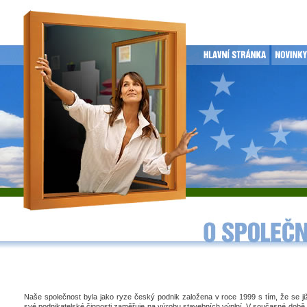
Naše společnost byla jako ryze český podnik založena v roce 1999 s tím, že se j
své podnikatelské činnosti zaměřuje na výrobu stavebních výplní. V současné době