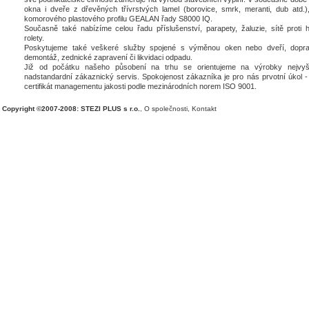
okna i dveře z dřevěných třívrstvých lamel (borovice, smrk, meranti, dub atd.),
komorového plastového profilu GEALAN řady S8000 IQ.
Současně také nabízíme celou řadu příslušenství, parapety, žaluzie, sítě proti 
rolety.
Poskytujeme také veškeré služby spojené s výměnou oken nebo dveří, dopra
demontáž, zednické zapravení či likvidaci odpadu.
Již od počátku našeho působení na trhu se orientujeme na výrobky nejvyšš
nadstandardní zákaznický servis. Spokojenost zákazníka je pro nás prvotní úkol - 
certifikát managementu jakosti podle mezinárodních norem ISO 9001.
Copyright ©2007-2008: STEZI PLUS s r.o.
,
O společnosti
,
Kontakt