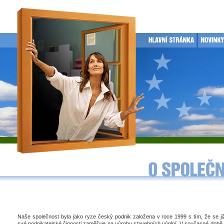
Naše společnost byla jako ryze český podnik založena v roce 1999 s tím, že se j
své podnikatelské činnosti zaměřuje na výrobu stavebních výplní. V současné době