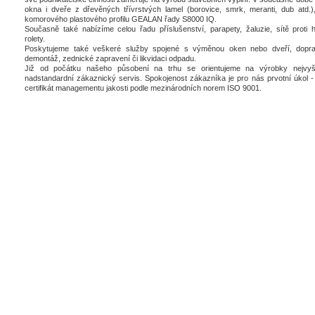
okna i dveře z dřevěných třívrstvých lamel (borovice, smrk, meranti, dub atd.),
komorového plastového profilu GEALAN řady S8000 IQ.
Současně také nabízíme celou řadu příslušenství, parapety, žaluzie, sítě proti 
rolety.
Poskytujeme také veškeré služby spojené s výměnou oken nebo dveří, dopra
demontáž, zednické zapravení či likvidaci odpadu.
Již od počátku našeho působení na trhu se orientujeme na výrobky nejvyšš
nadstandardní zákaznický servis. Spokojenost zákazníka je pro nás prvotní úkol - 
certifikát managementu jakosti podle mezinárodních norem ISO 9001.