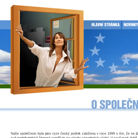
Naše společnost byla jako ryze český podnik založena v roce 1999 s tím, že se j
své podnikatelské činnosti zaměřuje na výrobu stavebních výplní. V současné době