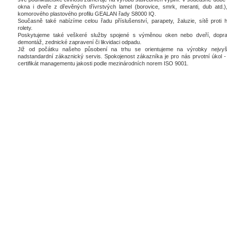
okna i dveře z dřevěných třívrstvých lamel (borovice, smrk, meranti, dub atd.),
komorového plastového profilu GEALAN řady S8000 IQ.
Současně také nabízíme celou řadu příslušenství, parapety, žaluzie, sítě proti 
rolety.
Poskytujeme také veškeré služby spojené s výměnou oken nebo dveří, dopra
demontáž, zednické zapravení či likvidaci odpadu.
Již od počátku našeho působení na trhu se orientujeme na výrobky nejvyšš
nadstandardní zákaznický servis. Spokojenost zákazníka je pro nás prvotní úkol - 
certifikát managementu jakosti podle mezinárodních norem ISO 9001.