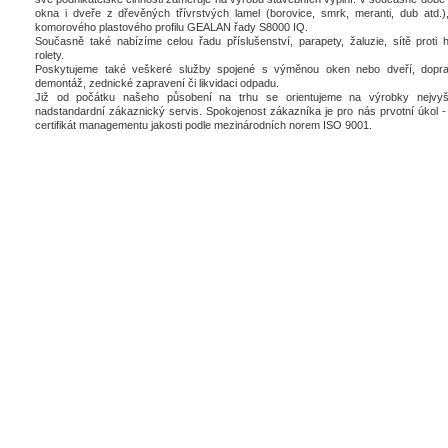
okna i dveře z dřevěných třívrstvých lamel (borovice, smrk, meranti, dub atd.),
komorového plastového profilu GEALAN řady S8000 IQ.
Současně také nabízíme celou řadu příslušenství, parapety, žaluzie, sítě proti 
rolety.
Poskytujeme také veškeré služby spojené s výměnou oken nebo dveří, dopra
demontáž, zednické zapravení či likvidaci odpadu.
Již od počátku našeho působení na trhu se orientujeme na výrobky nejvyšš
nadstandardní zákaznický servis. Spokojenost zákazníka je pro nás prvotní úkol - 
certifikát managementu jakosti podle mezinárodních norem ISO 9001.