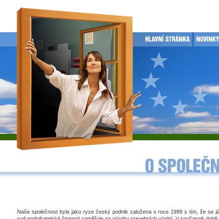
Naše společnost byla jako ryze český podnik založena v roce 1999 s tím, že se j
své podnikatelské činnosti zaměřuje na výrobu stavebních výplní. V současné době