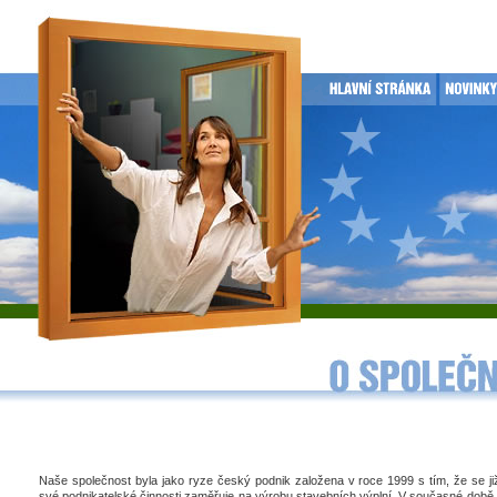
Naše společnost byla jako ryze český podnik založena v roce 1999 s tím, že se j
své podnikatelské činnosti zaměřuje na výrobu stavebních výplní. V současné době