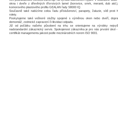
okna i dveře z dřevěných třívrstvých lamel (borovice, smrk, meranti, dub atd.),
komorového plastového profilu GEALAN řady S8000 IQ.
Současně také nabízíme celou řadu příslušenství, parapety, žaluzie, sítě proti 
rolety.
Poskytujeme také veškeré služby spojené s výměnou oken nebo dveří, dopra
demontáž, zednické zapravení či likvidaci odpadu.
Již od počátku našeho působení na trhu se orientujeme na výrobky nejvyšš
nadstandardní zákaznický servis. Spokojenost zákazníka je pro nás prvotní úkol - 
certifikát managementu jakosti podle mezinárodních norem ISO 9001.