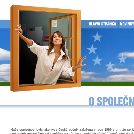
Naše společnost byla jako ryze český podnik založena v roce 1999 s tím, že se j
své podnikatelské činnosti zaměřuje na výrobu stavebních výplní. V současné době