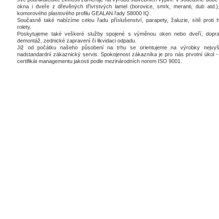
okna i dveře z dřevěných třívrstvých lamel (borovice, smrk, meranti, dub atd.),
komorového plastového profilu GEALAN řady S8000 IQ.
Současně také nabízíme celou řadu příslušenství, parapety, žaluzie, sítě proti 
rolety.
Poskytujeme také veškeré služby spojené s výměnou oken nebo dveří, dopra
demontáž, zednické zapravení či likvidaci odpadu.
Již od počátku našeho působení na trhu se orientujeme na výrobky nejvyšš
nadstandardní zákaznický servis. Spokojenost zákazníka je pro nás prvotní úkol - 
certifikát managementu jakosti podle mezinárodních norem ISO 9001.