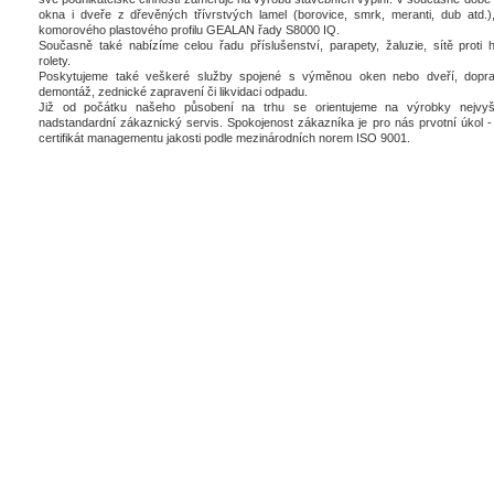
okna i dveře z dřevěných třívrstvých lamel (borovice, smrk, meranti, dub atd.),
komorového plastového profilu GEALAN řady S8000 IQ.
Současně také nabízíme celou řadu příslušenství, parapety, žaluzie, sítě proti 
rolety.
Poskytujeme také veškeré služby spojené s výměnou oken nebo dveří, dopra
demontáž, zednické zapravení či likvidaci odpadu.
Již od počátku našeho působení na trhu se orientujeme na výrobky nejvyšš
nadstandardní zákaznický servis. Spokojenost zákazníka je pro nás prvotní úkol - 
certifikát managementu jakosti podle mezinárodních norem ISO 9001.