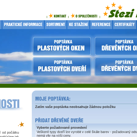
Zatím vaše poptávka neobsahuje žádnou položku
.
Vyberte požadované provedení
Veškeré typy dveří lze vyrobit v celé škále barev - požadovaný ods
iž od počátku
nemá vliv na výši ceny.
 nabízíme jak