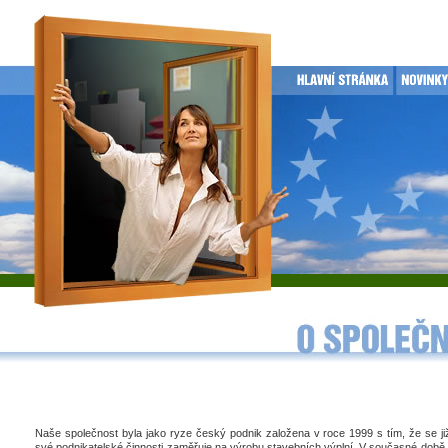
Naše společnost byla jako ryze český podnik založena v roce 1999 s tím, že se j
své podnikatelské činnosti zaměřuje na výrobu stavebních výplní. V současné době