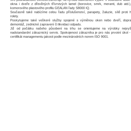
okna i dveře z dřevěných třívrstvých lamel (borovice, smrk, meranti, dub atd.),
komorového plastového profilu GEALAN řady S8000 IQ.
Současně také nabízíme celou řadu příslušenství, parapety, žaluzie, sítě proti 
rolety.
Poskytujeme také veškeré služby spojené s výměnou oken nebo dveří, dopra
demontáž, zednické zapravení či likvidaci odpadu.
Již od počátku našeho působení na trhu se orientujeme na výrobky nejvyšš
nadstandardní zákaznický servis. Spokojenost zákazníka je pro nás prvotní úkol - 
certifikát managementu jakosti podle mezinárodních norem ISO 9001.