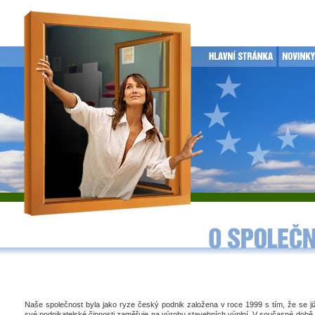
Naše společnost byla jako ryze český podnik založena v roce 1999 s tím, že se j
své podnikatelské činnosti zaměřuje na výrobu stavebních výplní. V současné době