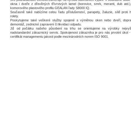
okna i dveře z dřevěných třívrstvých lamel (borovice, smrk, meranti, dub atd.),
komorového plastového profilu GEALAN řady S8000 IQ.
Současně také nabízíme celou řadu příslušenství, parapety, žaluzie, sítě proti 
rolety.
Poskytujeme také veškeré služby spojené s výměnou oken nebo dveří, dopra
demontáž, zednické zapravení či likvidaci odpadu.
Již od počátku našeho působení na trhu se orientujeme na výrobky nejvyšš
nadstandardní zákaznický servis. Spokojenost zákazníka je pro nás prvotní úkol - 
certifikát managementu jakosti podle mezinárodních norem ISO 9001.