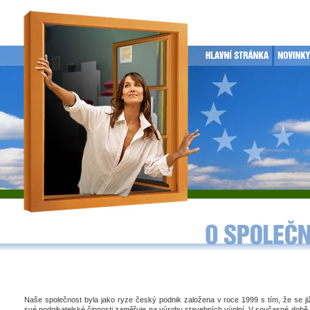
Naše společnost byla jako ryze český podnik založena v roce 1999 s tím, že se j
své podnikatelské činnosti zaměřuje na výrobu stavebních výplní. V současné době