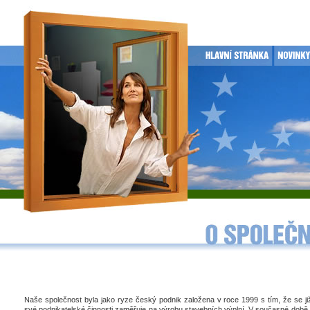
Naše společnost byla jako ryze český podnik založena v roce 1999 s tím, že se j
své podnikatelské činnosti zaměřuje na výrobu stavebních výplní. V současné době