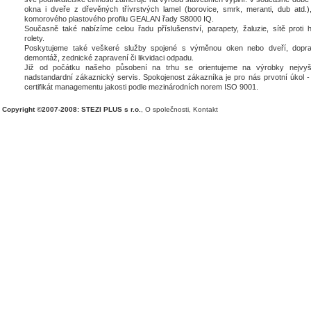
okna i dveře z dřevěných třívrstvých lamel (borovice, smrk, meranti, dub atd.),
komorového plastového profilu GEALAN řady S8000 IQ.
Současně také nabízíme celou řadu příslušenství, parapety, žaluzie, sítě proti 
rolety.
Poskytujeme také veškeré služby spojené s výměnou oken nebo dveří, dopra
demontáž, zednické zapravení či likvidaci odpadu.
Již od počátku našeho působení na trhu se orientujeme na výrobky nejvyšš
nadstandardní zákaznický servis. Spokojenost zákazníka je pro nás prvotní úkol - 
certifikát managementu jakosti podle mezinárodních norem ISO 9001.
Copyright ©2007-2008: STEZI PLUS s r.o.
,
O společnosti
,
Kontakt