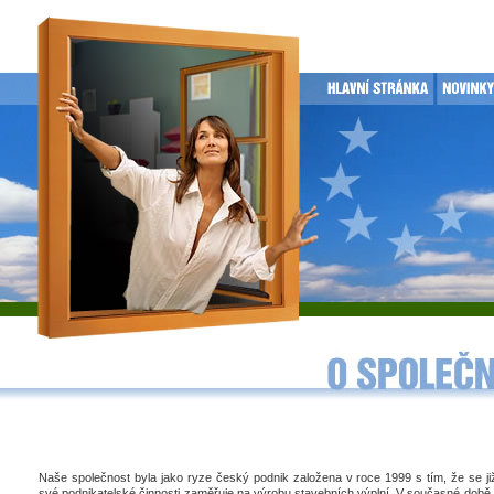
Naše společnost byla jako ryze český podnik založena v roce 1999 s tím, že se j
své podnikatelské činnosti zaměřuje na výrobu stavebních výplní. V současné době