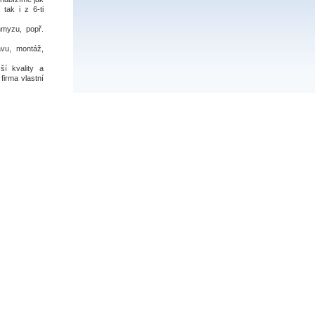
 tak i z 6-ti
hmyzu, popř.
vu, montáž,
í kvality a
firma vlastní