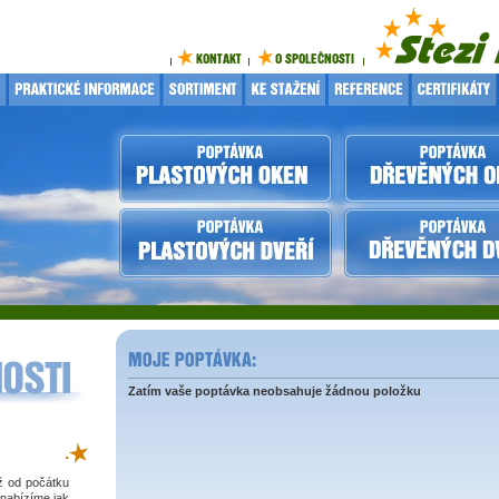
Zatím vaše poptávka neobsahuje žádnou položku
.
iž od počátku
 nabízíme jak