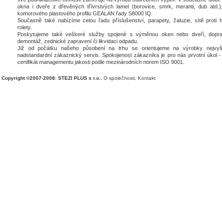
okna i dveře z dřevěných třívrstvých lamel (borovice, smrk, meranti, dub atd.),
komorového plastového profilu GEALAN řady S8000 IQ.
Současně také nabízíme celou řadu příslušenství, parapety, žaluzie, sítě proti 
rolety.
Poskytujeme také veškeré služby spojené s výměnou oken nebo dveří, dopra
demontáž, zednické zapravení či likvidaci odpadu.
Již od počátku našeho působení na trhu se orientujeme na výrobky nejvyšš
nadstandardní zákaznický servis. Spokojenost zákazníka je pro nás prvotní úkol - 
certifikát managementu jakosti podle mezinárodních norem ISO 9001.
Copyright ©2007-2008: STEZI PLUS s r.o.
,
O společnosti
,
Kontakt