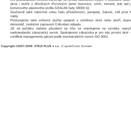
okna i dveře z dřevěných třívrstvých lamel (borovice, smrk, meranti, dub atd.),
komorového plastového profilu GEALAN řady S8000 IQ.
Současně také nabízíme celou řadu příslušenství, parapety, žaluzie, sítě proti 
rolety.
Poskytujeme také veškeré služby spojené s výměnou oken nebo dveří, dopra
demontáž, zednické zapravení či likvidaci odpadu.
Již od počátku našeho působení na trhu se orientujeme na výrobky nejvyšš
nadstandardní zákaznický servis. Spokojenost zákazníka je pro nás prvotní úkol - 
certifikát managementu jakosti podle mezinárodních norem ISO 9001.
Copyright ©2007-2008: STEZI PLUS s r.o.
,
O společnosti
,
Kontakt