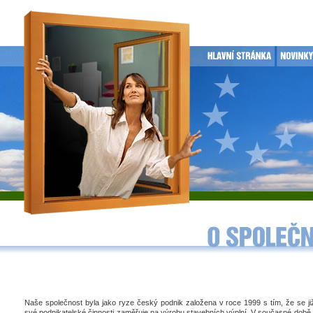
Naše společnost byla jako ryze český podnik založena v roce 1999 s tím, že se j
své podnikatelské činnosti zaměřuje na výrobu stavebních výplní. V současné době