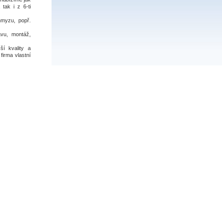
 tak i z 6-ti
hmyzu, popř.
vu, montáž,
í kvality a
firma vlastní