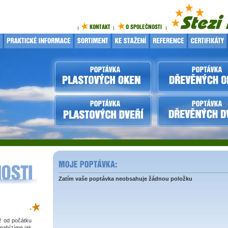
Zatím vaše poptávka neobsahuje žádnou položku
.
iž od počátku
 nabízíme jak