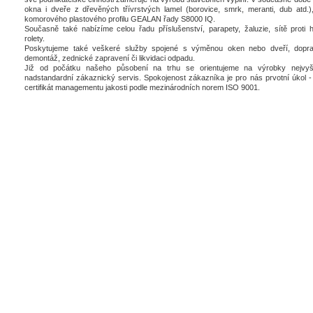
okna i dveře z dřevěných třívrstvých lamel (borovice, smrk, meranti, dub atd.),
komorového plastového profilu GEALAN řady S8000 IQ.
Současně také nabízíme celou řadu příslušenství, parapety, žaluzie, sítě proti 
rolety.
Poskytujeme také veškeré služby spojené s výměnou oken nebo dveří, dopra
demontáž, zednické zapravení či likvidaci odpadu.
Již od počátku našeho působení na trhu se orientujeme na výrobky nejvyšš
nadstandardní zákaznický servis. Spokojenost zákazníka je pro nás prvotní úkol - 
certifikát managementu jakosti podle mezinárodních norem ISO 9001.