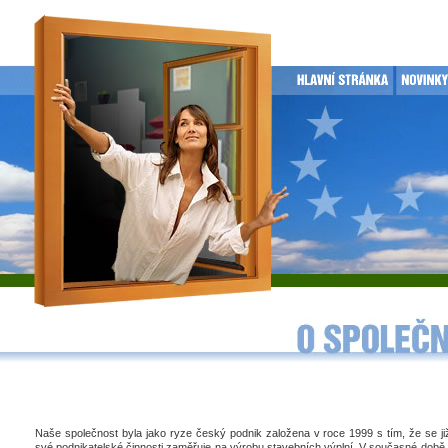
Naše společnost byla jako ryze český podnik založena v roce 1999 s tím, že se j
své podnikatelské činnosti zaměřuje na výrobu stavebních výplní. V současné době