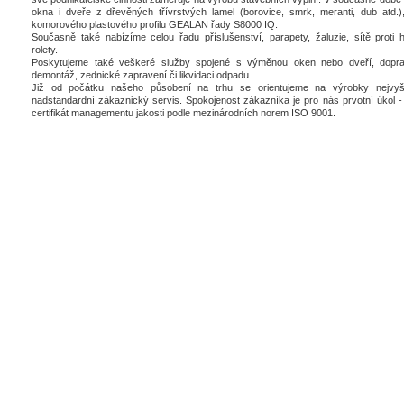
okna i dveře z dřevěných třívrstvých lamel (borovice, smrk, meranti, dub atd.),
komorového plastového profilu GEALAN řady S8000 IQ.
Současně také nabízíme celou řadu příslušenství, parapety, žaluzie, sítě proti 
rolety.
Poskytujeme také veškeré služby spojené s výměnou oken nebo dveří, dopra
demontáž, zednické zapravení či likvidaci odpadu.
Již od počátku našeho působení na trhu se orientujeme na výrobky nejvyšš
nadstandardní zákaznický servis. Spokojenost zákazníka je pro nás prvotní úkol - 
certifikát managementu jakosti podle mezinárodních norem ISO 9001.