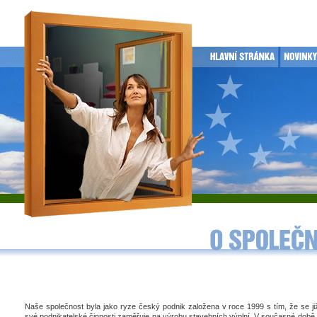
Naše společnost byla jako ryze český podnik založena v roce 1999 s tím, že se j
své podnikatelské činnosti zaměřuje na výrobu stavebních výplní. V současné době