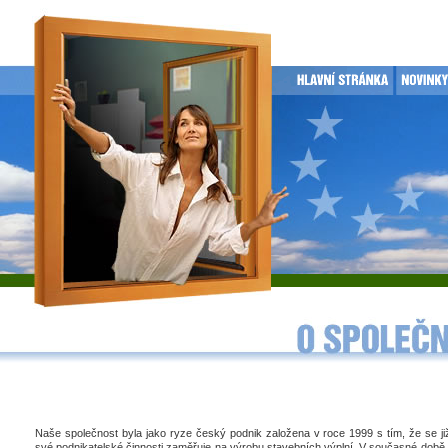
Naše společnost byla jako ryze český podnik založena v roce 1999 s tím, že se j
své podnikatelské činnosti zaměřuje na výrobu stavebních výplní. V současné době