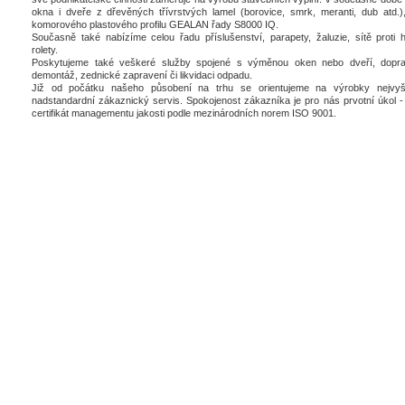
okna i dveře z dřevěných třívrstvých lamel (borovice, smrk, meranti, dub atd.),
komorového plastového profilu GEALAN řady S8000 IQ.
Současně také nabízíme celou řadu příslušenství, parapety, žaluzie, sítě proti 
rolety.
Poskytujeme také veškeré služby spojené s výměnou oken nebo dveří, dopra
demontáž, zednické zapravení či likvidaci odpadu.
Již od počátku našeho působení na trhu se orientujeme na výrobky nejvyšš
nadstandardní zákaznický servis. Spokojenost zákazníka je pro nás prvotní úkol - 
certifikát managementu jakosti podle mezinárodních norem ISO 9001.