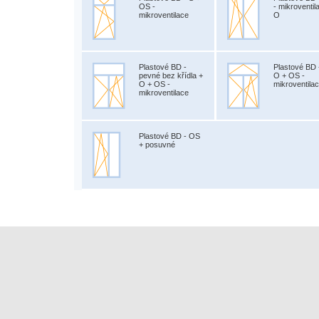
OS -
- mikroventil
mikroventilace
O
Plastové BD -
Plastové BD 
pevné bez křídla +
O + OS -
O + OS -
mikroventila
mikroventilace
Plastové BD - OS
+ posuvné