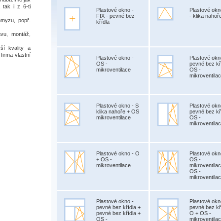
 tak i z 6-ti
Plastové okno -
Plastové okn
FIX - pevné bez
- klika nahoř
hmyzu, popř.
křídla
vu, montáž,
í kvality a
firma vlastní
Plastové okno -
Plastové okn
OS -
pevné bez kř
mikroventilace
OS -
mikroventila
Plastové okno - S
Plastové okn
klika nahoře + OS
pevné bez kř
mikroventilace
OS -
mikroventila
Plastové okno - O
Plastové okn
+ OS -
OS -
mikroventilace
mikroventila
OS -
mikroventila
Plastové okno -
Plastové okn
pevné bez křídla +
pevné bez kř
pevné bez křídla +
O + OS -
OS -
mikroventila