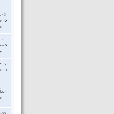
o - O
ce + O
ce
o -
ce + O
ce
o - S
ce + O
-
ídla +
ce
 - OS