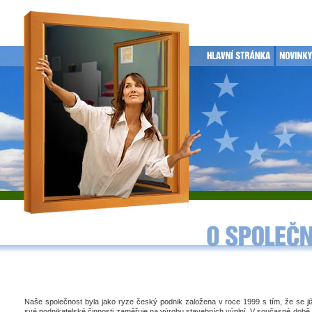
Naše společnost byla jako ryze český podnik založena v roce 1999 s tím, že se j
své podnikatelské činnosti zaměřuje na výrobu stavebních výplní. V současné době