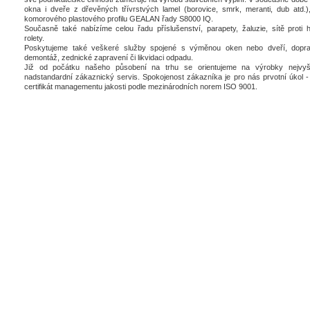
okna i dveře z dřevěných třívrstvých lamel (borovice, smrk, meranti, dub atd.),
komorového plastového profilu GEALAN řady S8000 IQ.
Současně také nabízíme celou řadu příslušenství, parapety, žaluzie, sítě proti 
rolety.
Poskytujeme také veškeré služby spojené s výměnou oken nebo dveří, dopra
demontáž, zednické zapravení či likvidaci odpadu.
Již od počátku našeho působení na trhu se orientujeme na výrobky nejvyšš
nadstandardní zákaznický servis. Spokojenost zákazníka je pro nás prvotní úkol - 
certifikát managementu jakosti podle mezinárodních norem ISO 9001.