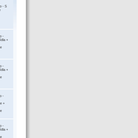
o - S
e
o -
ídla +
ce
o -
ídla +
ce
o -
ce +
ce
o -
ídla +
ce