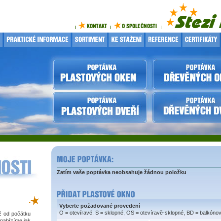
Zatím vaše poptávka neobsahuje žádnou položku
.
Vyberte požadované provedení
O = otevíravé, S = sklopné, OS = otevíravě-sklopné, BD = balkóno
iž od počátku
 nabízíme jak