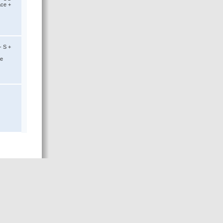
ace +
- S +
ce