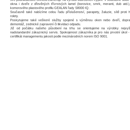
okna i dveře z dřevěných třívrstvých lamel (borovice, smrk, meranti, dub atd.),
komorového plastového profilu GEALAN řady S8000 IQ.
Současně také nabízíme celou řadu příslušenství, parapety, žaluzie, sítě proti 
rolety.
Poskytujeme také veškeré služby spojené s výměnou oken nebo dveří, dopra
demontáž, zednické zapravení či likvidaci odpadu.
Již od počátku našeho působení na trhu se orientujeme na výrobky nejvyšš
nadstandardní zákaznický servis. Spokojenost zákazníka je pro nás prvotní úkol - 
certifikát managementu jakosti podle mezinárodních norem ISO 9001.