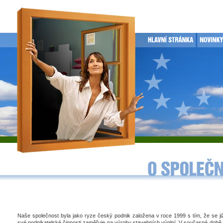
Naše společnost byla jako ryze český podnik založena v roce 1999 s tím, že se j
své podnikatelské činnosti zaměřuje na výrobu stavebních výplní. V současné době