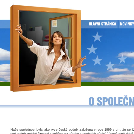
Naše společnost byla jako ryze český podnik založena v roce 1999 s tím, že se j
své podnikatelské činnosti zaměřuje na výrobu stavebních výplní. V současné době