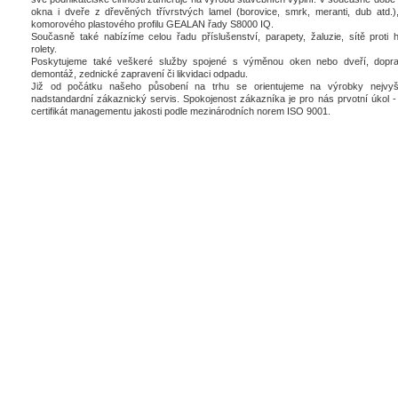
okna i dveře z dřevěných třívrstvých lamel (borovice, smrk, meranti, dub atd.),
komorového plastového profilu GEALAN řady S8000 IQ.
Současně také nabízíme celou řadu příslušenství, parapety, žaluzie, sítě proti 
rolety.
Poskytujeme také veškeré služby spojené s výměnou oken nebo dveří, dopra
demontáž, zednické zapravení či likvidaci odpadu.
Již od počátku našeho působení na trhu se orientujeme na výrobky nejvyšš
nadstandardní zákaznický servis. Spokojenost zákazníka je pro nás prvotní úkol - 
certifikát managementu jakosti podle mezinárodních norem ISO 9001.