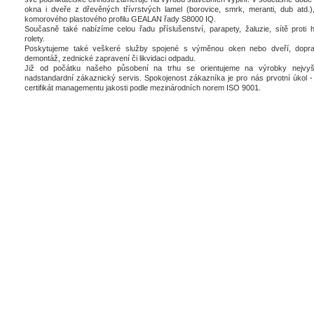
okna i dveře z dřevěných třívrstvých lamel (borovice, smrk, meranti, dub atd.),
komorového plastového profilu GEALAN řady S8000 IQ.
Současně také nabízíme celou řadu příslušenství, parapety, žaluzie, sítě proti 
rolety.
Poskytujeme také veškeré služby spojené s výměnou oken nebo dveří, dopra
demontáž, zednické zapravení či likvidaci odpadu.
Již od počátku našeho působení na trhu se orientujeme na výrobky nejvyšš
nadstandardní zákaznický servis. Spokojenost zákazníka je pro nás prvotní úkol - 
certifikát managementu jakosti podle mezinárodních norem ISO 9001.