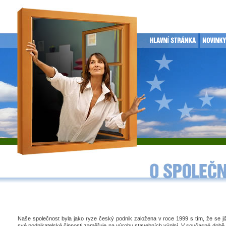
Naše společnost byla jako ryze český podnik založena v roce 1999 s tím, že se j
své podnikatelské činnosti zaměřuje na výrobu stavebních výplní. V současné době