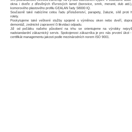
okna i dveře z dřevěných třívrstvých lamel (borovice, smrk, meranti, dub atd.),
komorového plastového profilu GEALAN řady S8000 IQ.
Současně také nabízíme celou řadu příslušenství, parapety, žaluzie, sítě proti 
rolety.
Poskytujeme také veškeré služby spojené s výměnou oken nebo dveří, dopra
demontáž, zednické zapravení či likvidaci odpadu.
Již od počátku našeho působení na trhu se orientujeme na výrobky nejvyšš
nadstandardní zákaznický servis. Spokojenost zákazníka je pro nás prvotní úkol - 
certifikát managementu jakosti podle mezinárodních norem ISO 9001.