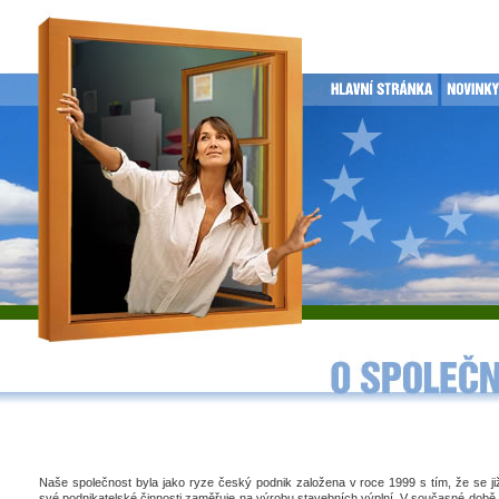
Naše společnost byla jako ryze český podnik založena v roce 1999 s tím, že se j
své podnikatelské činnosti zaměřuje na výrobu stavebních výplní. V současné době