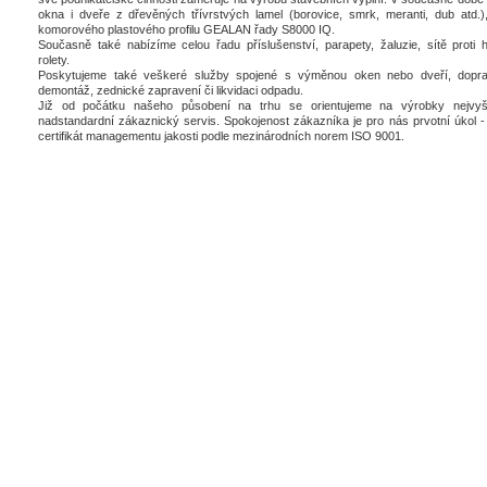
okna i dveře z dřevěných třívrstvých lamel (borovice, smrk, meranti, dub atd.),
komorového plastového profilu GEALAN řady S8000 IQ.
Současně také nabízíme celou řadu příslušenství, parapety, žaluzie, sítě proti 
rolety.
Poskytujeme také veškeré služby spojené s výměnou oken nebo dveří, dopra
demontáž, zednické zapravení či likvidaci odpadu.
Již od počátku našeho působení na trhu se orientujeme na výrobky nejvyšš
nadstandardní zákaznický servis. Spokojenost zákazníka je pro nás prvotní úkol - 
certifikát managementu jakosti podle mezinárodních norem ISO 9001.