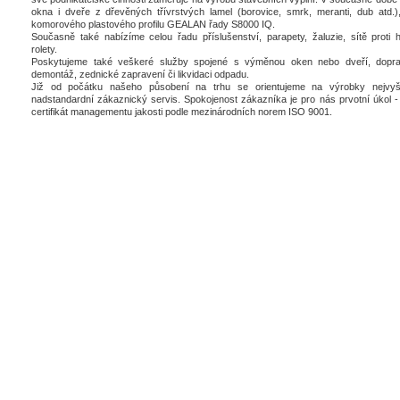
okna i dveře z dřevěných třívrstvých lamel (borovice, smrk, meranti, dub atd.),
komorového plastového profilu GEALAN řady S8000 IQ.
Současně také nabízíme celou řadu příslušenství, parapety, žaluzie, sítě proti 
rolety.
Poskytujeme také veškeré služby spojené s výměnou oken nebo dveří, dopra
demontáž, zednické zapravení či likvidaci odpadu.
Již od počátku našeho působení na trhu se orientujeme na výrobky nejvyšš
nadstandardní zákaznický servis. Spokojenost zákazníka je pro nás prvotní úkol - 
certifikát managementu jakosti podle mezinárodních norem ISO 9001.