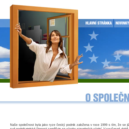
Naše společnost byla jako ryze český podnik založena v roce 1999 s tím, že se j
své podnikatelské činnosti zaměřuje na výrobu stavebních výplní. V současné době