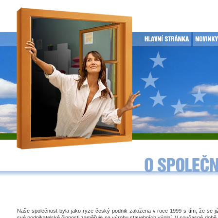
Naše společnost byla jako ryze český podnik založena v roce 1999 s tím, že se j
své podnikatelské činnosti zaměřuje na výrobu stavebních výplní. V současné době