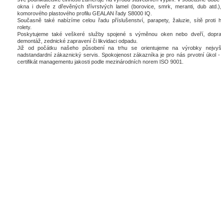
okna i dveře z dřevěných třívrstvých lamel (borovice, smrk, meranti, dub atd.),
komorového plastového profilu GEALAN řady S8000 IQ.
Současně také nabízíme celou řadu příslušenství, parapety, žaluzie, sítě proti 
rolety.
Poskytujeme také veškeré služby spojené s výměnou oken nebo dveří, dopra
demontáž, zednické zapravení či likvidaci odpadu.
Již od počátku našeho působení na trhu se orientujeme na výrobky nejvyšš
nadstandardní zákaznický servis. Spokojenost zákazníka je pro nás prvotní úkol - 
certifikát managementu jakosti podle mezinárodních norem ISO 9001.