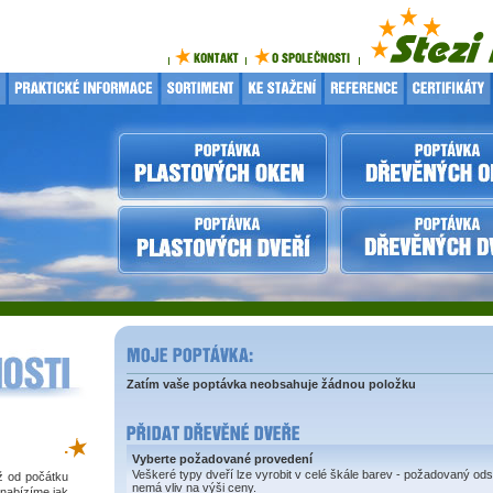
Zatím vaše poptávka neobsahuje žádnou položku
.
Vyberte požadované provedení
Veškeré typy dveří lze vyrobit v celé škále barev - požadovaný ods
iž od počátku
nemá vliv na výši ceny.
 nabízíme jak