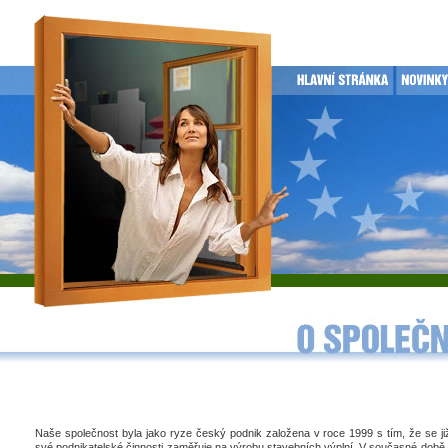
Naše společnost byla jako ryze český podnik založena v roce 1999 s tím, že se j
své podnikatelské činnosti zaměřuje na výrobu stavebních výplní. V současné době