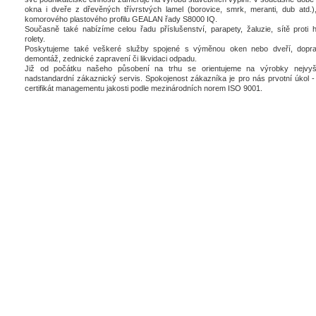
okna i dveře z dřevěných třívrstvých lamel (borovice, smrk, meranti, dub atd.),
komorového plastového profilu GEALAN řady S8000 IQ.
Současně také nabízíme celou řadu příslušenství, parapety, žaluzie, sítě proti 
rolety.
Poskytujeme také veškeré služby spojené s výměnou oken nebo dveří, dopra
demontáž, zednické zapravení či likvidaci odpadu.
Již od počátku našeho působení na trhu se orientujeme na výrobky nejvyšš
nadstandardní zákaznický servis. Spokojenost zákazníka je pro nás prvotní úkol - 
certifikát managementu jakosti podle mezinárodních norem ISO 9001.