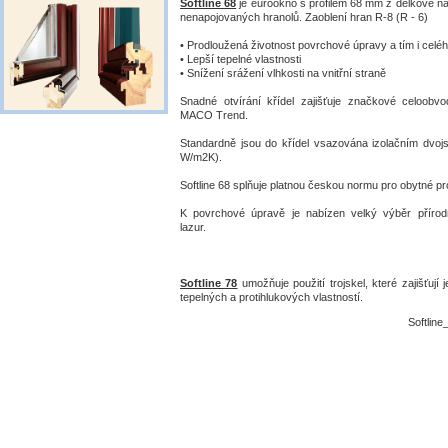
Softline 68
je eurookno s profilem 68 mm z délkově n
nenapojovaných hranolů. Zaoblení hran R-8 (R - 6)
• Prodloužená životnost povrchové úpravy a tím i celé
• Lepší tepelné vlastnosti
• Snížení srážení vlhkosti na vnitřní straně
Snadné otvírání křídel zajišťuje značkové celoobv
MACO Trend.
Standardně jsou do křídel vsazována izolačním dvojs
W/m2K).
Softline 68 splňuje platnou českou normu pro obytné pr
K povrchové úpravě je nabízen velký výběr přírod
lazur.
Softline 78
umožňuje použití trojskel, které zajišťují 
tepelných a protihlukových vlastností.
Softline