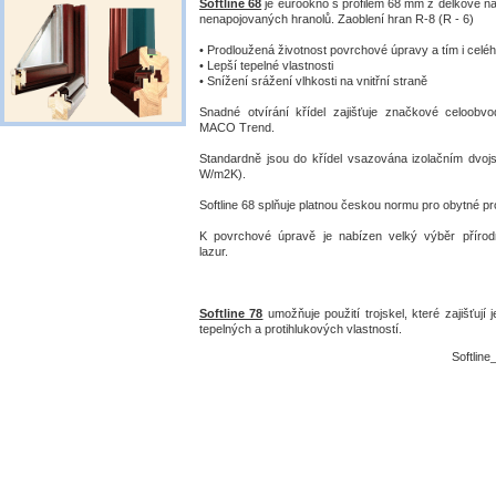
Softline 68
je eurookno s profilem 68 mm z délkově n
nenapojovaných hranolů. Zaoblení hran R-8 (R - 6)
• Prodloužená životnost povrchové úpravy a tím i celé
• Lepší tepelné vlastnosti
• Snížení srážení vlhkosti na vnitřní straně
Snadné otvírání křídel zajišťuje značkové celoobv
MACO Trend.
Standardně jsou do křídel vsazována izolačním dvojs
W/m2K).
Softline 68 splňuje platnou českou normu pro obytné pr
K povrchové úpravě je nabízen velký výběr přírod
lazur.
Softline 78
umožňuje použití trojskel, které zajišťují 
tepelných a protihlukových vlastností.
Softline